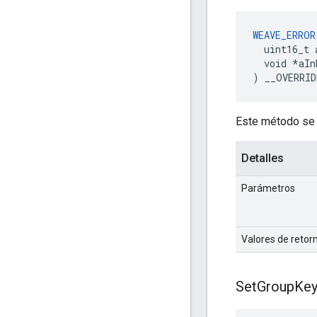
WEAVE_ERROR
  uint16_t 
  void *aIn
) __OVERRID
Este método se i
Detalles
Parámetros
Valores de retor
Set
Group
Ke