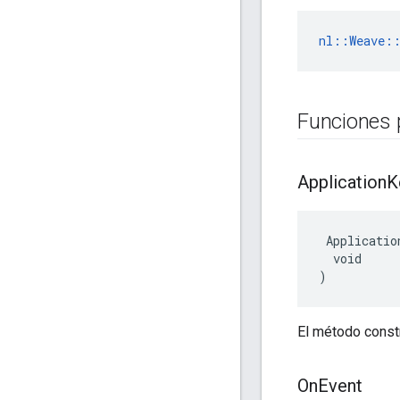
nl::Weave::
Funciones 
Application
K
 Applicatio
  void

)
El método constr
On
Event