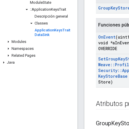
Module
State
Group
Key
Stor
::
Application
Keys
Trait
Descripción general
Classes
Funciones púb
Application
Keys
Trait
Data
Sink
On
Event
(uint
Modules
void *a
In
Eve
OVERRIDE
Namespaces
Related Pages
Set
Group
Key
S
Java
Weave
::
Profi
Security
::
Ap
Key
Store
Base
Store)
Atributos 
Group
Key
St