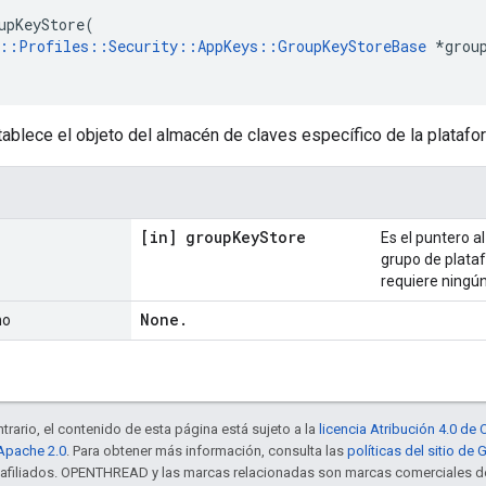
upKeyStore(

::Profiles::Security::AppKeys::GroupKeyStoreBase
 *group
blece el objeto del almacén de claves específico de la platafo
[in] group
Key
Store
Es el puntero a
grupo de plata
requiere ningún
None
.
no
trario, el contenido de esta página está sujeto a la
licencia Atribución 4.0 d
 Apache 2.0
. Para obtener más información, consulta las
políticas del sitio de
s afiliados. OPENTHREAD y las marcas relacionadas son marcas comerciales de