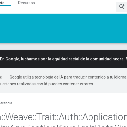
cia
Recursos
En Google, luchamos por la equidad racial de la comunidad negra.
Google utiliza tecnología de IA para traducir contenido a tu idioma
ducciones realizadas con IA pueden contener errores.
erencia
a
::
Weave
::
Trait
::
Auth
::
Applicatio