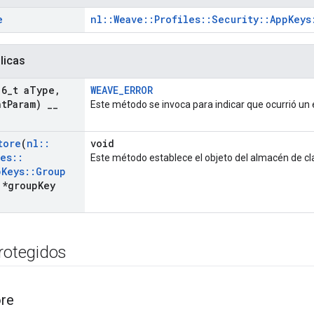
e
nl::Weave::Profiles::Security::AppKeys
licas
16
_
t a
Type
,
WEAVE_ERROR
nt
Param)
_
_
Este método se invoca para indicar que ocurrió un 
tore
(
nl
::
void
les
::
Este método establece el objeto del almacén de cla
p
Keys
::
Group
*group
Key
protegidos
ore