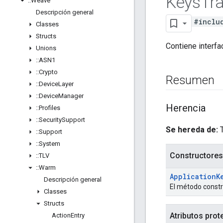
Keys
Tra
::
Weave
Descripción general
#inclu
Classes
Structs
Contiene interfa
Unions
::
ASN1
::
Crypto
Resumen
::
Device
Layer
::
Device
Manager
Herencia
::
Profiles
::
Security
Support
Se hereda de:
::
Support
::
System
Constructores
::
TLV
::
Warm
Application
K
Descripción general
El método constr
Classes
Structs
Atributos prot
Action
Entry