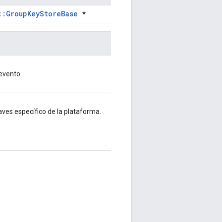
::GroupKeyStoreBase
*
evento.
ves específico de la plataforma.