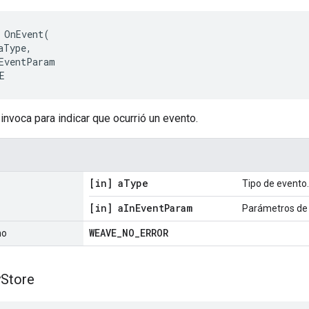
 OnEvent(

aType,

EventParam

E
nvoca para indicar que ocurrió un evento.
[in] a
Type
Tipo de evento.
[in] a
In
Event
Param
Parámetros de 
WEAVE
_
NO
_
ERROR
no
y
Store