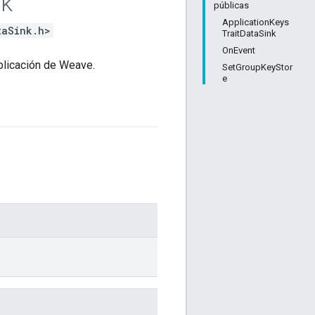
nk
públicas
ApplicationKeys
taSink.h>
TraitDataSink
OnEvent
aplicación de Weave.
SetGroupKeyStor
e