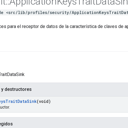
it
::
Application
Keys
Trait
Data
Si
de <src/lib/profiles/security/ApplicationKeysTraitDa
ces para el receptor de datos de la característica de claves de 
TraitDataSink
 y destructores
eys
Trait
Data
Sink
(void)
uctor.
egidos