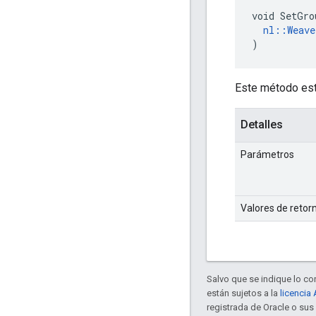
void SetGro
nl::Weave
)
Este método esta
Detalles
Parámetros
Valores de retor
Salvo que se indique lo con
están sujetos a la
licencia
registrada de Oracle o su