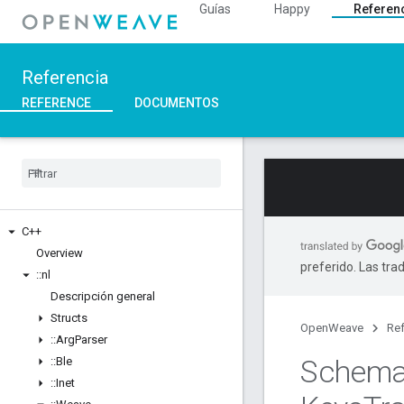
Guías
Happy
Referen
Referencia
REFERENCE
DOCUMENTOS
C++
Overview
preferido. Las tra
::
nl
Descripción general
Structs
OpenWeave
Ref
::
Arg
Parser
Schem
::
Ble
::
Inet