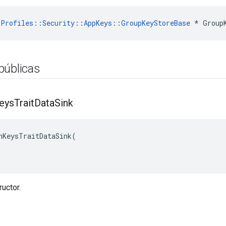
Profiles::Security::AppKeys::GroupKeyStoreBase
 * Group
públicas
eys
Trait
Data
Sink
nKeysTraitDataSink(

uctor.