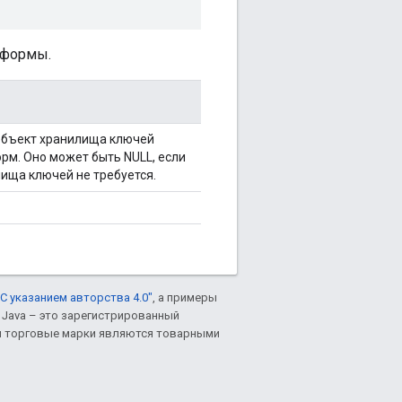
тформы.
 объект хранилища ключей
рм. Оно может быть NULL, если
ища ключей не требуется.
С указанием авторства 4.0"
, а примеры
. Java – это зарегистрированный
им торговые марки являются товарными