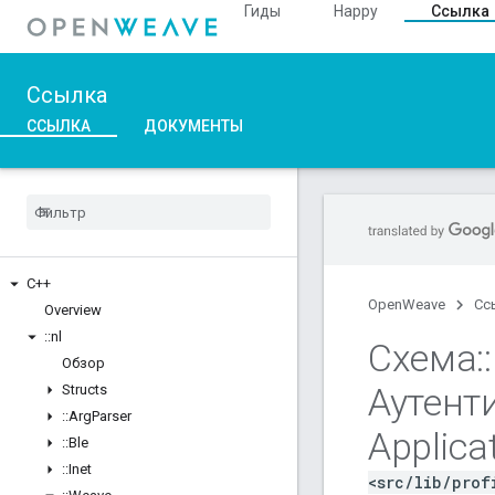
Гиды
Happy
Ссылка
Ссылка
ССЫЛКА
ДОКУМЕНТЫ
C++
OpenWeave
Сс
Overview
::
nl
Схема
::
Обзор
Аутент
Structs
::
Arg
Parser
Applica
::
Ble
::
Inet
<src/lib/prof