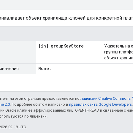
танавливает объект хранилища ключей для конкретной пла
[in] group
Key
Store
Указатель на
группы платфо
объект хранил
None
.
значения
онтент на этой странице предоставляется по
лицензии Creative Commons "
he 2.0
. Подробнее об этом написано в
правилах сайта Google Developers
ии Oracle и/или ее аффилированных лиц. OPENTHREAD и связанные с н
используются по лицензии.
026-02-18 UTC.