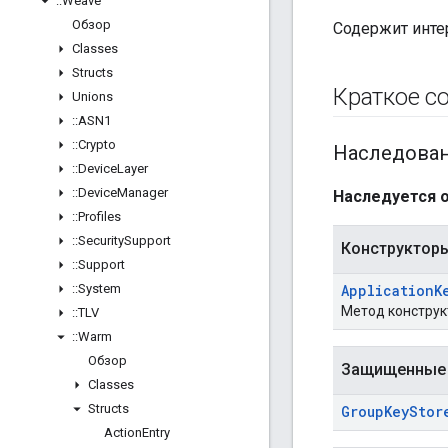
::
Weave
Обзор
Содержит инте
Classes
Structs
Краткое с
Unions
::
ASN1
::
Crypto
Наследова
::
Device
Layer
::
Device
Manager
Наследуется о
::
Profiles
::
Security
Support
Конструктор
::
Support
::
System
Application
K
Метод конструк
::
TLV
::
Warm
Обзор
Защищенные 
Classes
Structs
Group
Key
Stor
Action
Entry