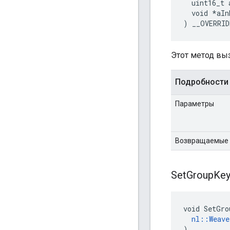
  uint16_t 
  void *aIn
) __OVERRID
Этот метод вы
Подробности
Параметры
Возвращаемые 
Set
Group
Ke
void SetGro
nl::Weave
)