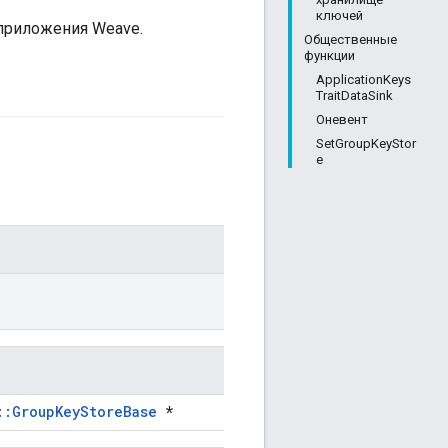
ключей
приложения Weave.
Общественные
функции
ApplicationKeys
TraitDataSink
Оневент
SetGroupKeyStor
e
::GroupKeyStoreBase
*