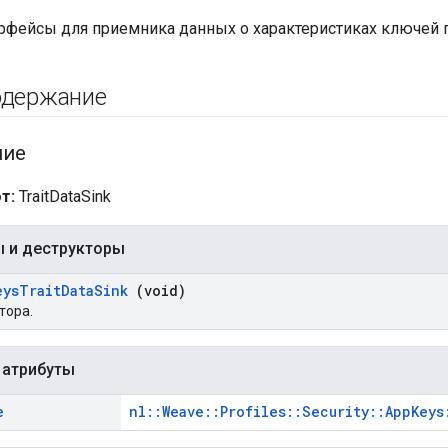
рфейсы для приемника данных о характеристиках ключей 
одержание
ние
т:
TraitDataSink
ы и деструкторы
eys
Trait
Data
Sink
(void)
тора.
атрибуты
e
nl::Weave::Profiles::Security::AppKeys