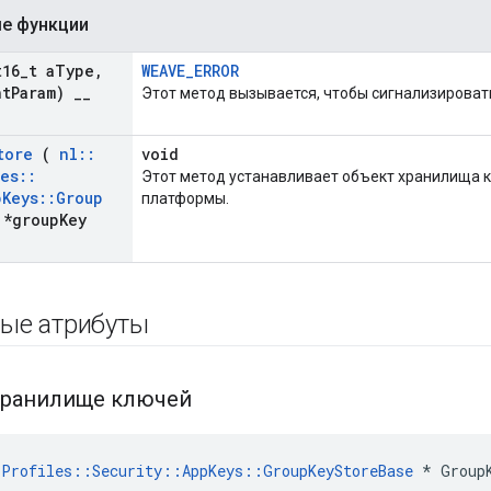
е функции
16
_
t a
Type
,
WEAVE_ERROR
nt
Param)
_
_
Этот метод вызывается, чтобы сигнализироват
tore
(
nl
::
void
les
::
Этот метод устанавливает объект хранилища 
p
Keys
::
Group
платформы.
*group
Key
ые атрибуты
хранилище ключей
Profiles::Security::AppKeys::GroupKeyStoreBase
 * Group