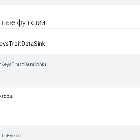
нные функции
eys
Trait
Data
Sink
nKeysTraitDataSink(

тора.
 OnEvent(
