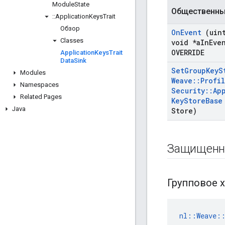
Module
State
Общественны
::
Application
Keys
Trait
Обзор
On
Event
(uint
Classes
void *a
In
Eve
OVERRIDE
Application
Keys
Trait
Data
Sink
Set
Group
Key
S
Modules
Weave
::
Profi
Namespaces
Security
::
Ap
Related Pages
Key
Store
Base
Java
Store)
Защищенн
Групповое 
nl::Weave::