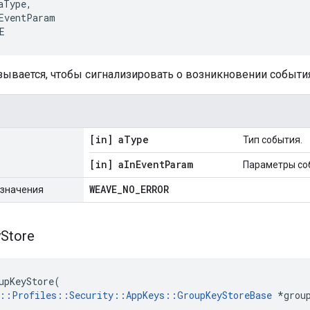
aType,

EventParam

E
зывается, чтобы сигнализировать о возникновении события
[in] a
Type
Тип события.
[in] a
In
Event
Param
Параметры со
WEAVE
_
NO
_
ERROR
значения
y
Store
upKeyStore(

::Profiles::Security::AppKeys::GroupKeyStoreBase
 *group