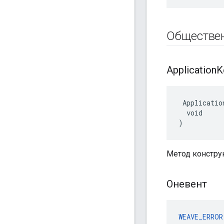
Обществе
Application
K
 Applicatio
  void

)
Метод конструк
Оневент
WEAVE_ERROR