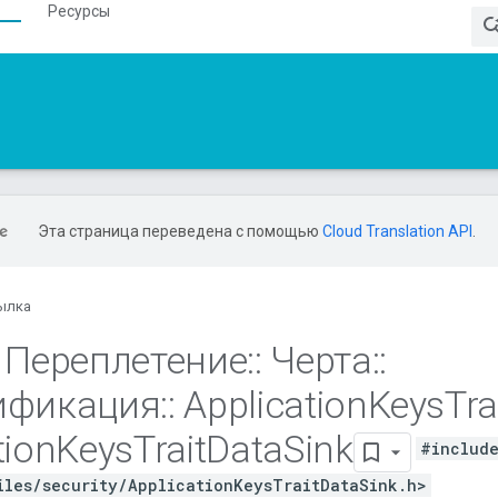
Ресурсы
Эта страница переведена с помощью
Cloud Translation API
.
ылка
Переплетение
::
Черта
::
ификация
::
Application
Keys
Tra
tion
Keys
Trait
Data
Sink
#includ
iles/security/ApplicationKeysTraitDataSink.h>