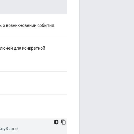
ь о возникновении события.
ключей для конкретной
KeyStore