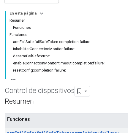
En esta página
Resumen
Funciones
Funciones
armFailSafe:failSafeToken:completion:failure:
inhabilitarConnectionMonitor:failure:
desarmFailSafe:error:
enableConnectionMonitor:timeout:completion:failure:
resetConfig:completion:failure:
Control de dispositivos
Resumen
Funciones
arm
Fail
Safe:fail
Safe
Token:completion:failure: