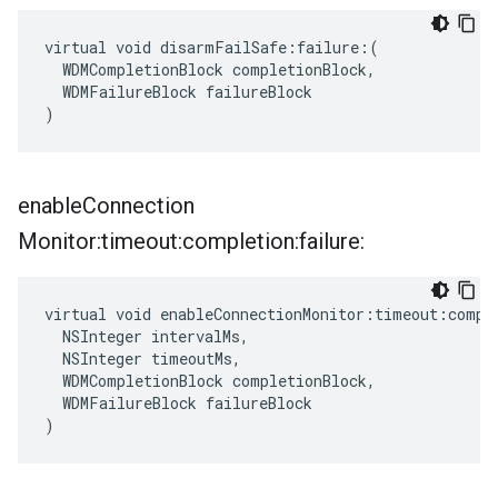
virtual void disarmFailSafe:failure:(

  WDMCompletionBlock completionBlock,

  WDMFailureBlock failureBlock

)
enable
Connection
Monitor:timeout:completion:failure:
virtual void enableConnectionMonitor:timeout:comple
  NSInteger intervalMs,

  NSInteger timeoutMs,

  WDMCompletionBlock completionBlock,

  WDMFailureBlock failureBlock

)