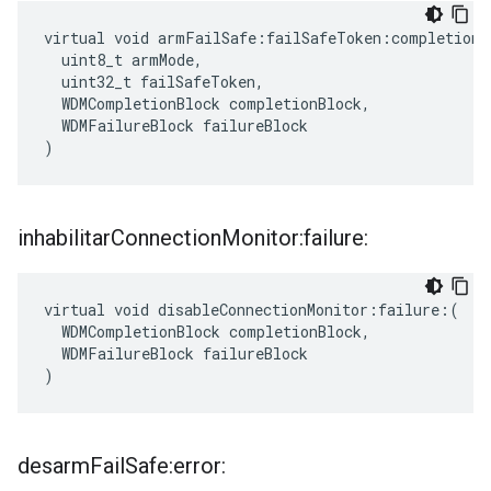
virtual void armFailSafe:failSafeToken:completion:
  uint8_t armMode,

  uint32_t failSafeToken,

  WDMCompletionBlock completionBlock,

  WDMFailureBlock failureBlock

)
inhabilitar
Connection
Monitor:failure:
virtual void disableConnectionMonitor:failure:(

  WDMCompletionBlock completionBlock,

  WDMFailureBlock failureBlock

)
desarm
Fail
Safe:error: