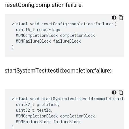
reset
Config:completion:failure:
virtual void resetConfig:completion:failure:(

  uint16_t resetFlags,

  WDMCompletionBlock completionBlock,

  WDMFailureBlock failureBlock

)
start
System
Test:test
Id:completion:failure:
virtual void startSystemTest:testId:completion:fail
  uint32_t profileId,

  uint32_t testId,

  WDMCompletionBlock completionBlock,

  WDMFailureBlock failureBlock

)