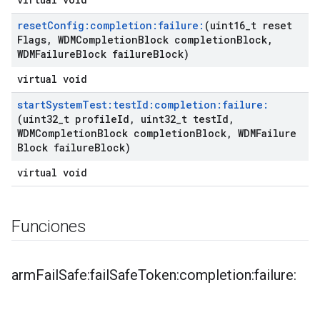
reset
Config:completion:failure:
(uint16
_
t reset
Flags
,
WDMCompletion
Block completion
Block
,
WDMFailure
Block failure
Block)
virtual void
start
System
Test:test
Id:completion:failure:
(uint32
_
t profile
Id
,
uint32
_
t test
Id
,
WDMCompletion
Block completion
Block
,
WDMFailure
Block failure
Block)
virtual void
Funciones
arm
Fail
Safe:fail
Safe
Token:completion:failure: