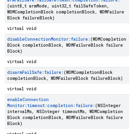
(uint8
_
t arm
Mode
,
uint32
_
t fail
Safe
Token
,
WDMCompletion
Block completion
Block
,
WDMFailure
Block failure
Block)
virtual void
disable
Connection
Monitor:failure:
(WDMCompletion
Block completion
Block
,
WDMFailure
Block failure
Block)
virtual void
disarm
Fail
Safe:failure:
(WDMCompletion
Block
completion
Block
,
WDMFailure
Block failure
Block)
virtual void
enable
Connection
Monitor:timeout:completion:failure:
(NSInteger
interval
Ms
,
NSInteger timeout
Ms
,
WDMCompletion
Block completion
Block
,
WDMFailure
Block failure
Block)
virtual void