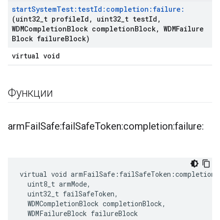
start
System
Test:test
Id:completion:failure:
(uint32
_
t profile
Id
,
uint32
_
t test
Id
,
WDMCompletion
Block completion
Block
,
WDMFailure
Block failure
Block)
virtual void
Функции
arm
Fail
Safe:fail
Safe
Token:completion:failure:
virtual void armFailSafe:failSafeToken:completion:
  uint8_t armMode,

  uint32_t failSafeToken,

  WDMCompletionBlock completionBlock,

  WDMFailureBlock failureBlock
