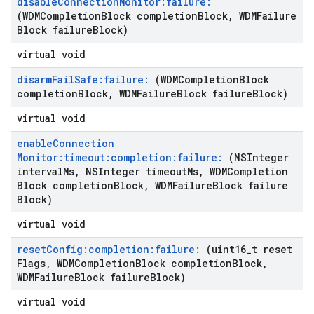
disable
Connection
Monitor:failure:
(WDMCompletion
Block completion
Block
,
WDMFailure
Block failure
Block)
virtual void
disarm
Fail
Safe:failure:
(WDMCompletion
Block
completion
Block
,
WDMFailure
Block failure
Block)
virtual void
enable
Connection
Monitor:timeout:completion:failure:
(NSInteger
interval
Ms
,
NSInteger timeout
Ms
,
WDMCompletion
Block completion
Block
,
WDMFailure
Block failure
Block)
virtual void
reset
Config:completion:failure:
(uint16
_
t reset
Flags
,
WDMCompletion
Block completion
Block
,
WDMFailure
Block failure
Block)
virtual void