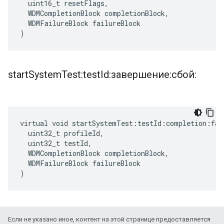
  uint16_t resetFlags,

  WDMCompletionBlock completionBlock,

  WDMFailureBlock failureBlock

)
start
System
Test:test
Id:завершение:сбой:
virtual void startSystemTest:testId:completion:fail
  uint32_t profileId,

  uint32_t testId,

  WDMCompletionBlock completionBlock,

  WDMFailureBlock failureBlock

)
Если не указано иное, контент на этой странице предоставляется