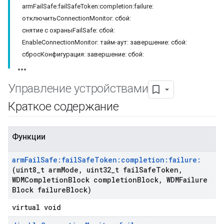
armFailSafe:failSafeToken:completion:failure:
отключитьConnectionMonitor: сбой:
снятие с охраныFailSafe: сбой:
EnableConnectionMonitor: тайм-аут: завершение: сбой:
сбросКонфигурация: завершение: сбой:
Управление устройствами
Краткое содержание
Функции
arm
Fail
Safe:fail
Safe
Token:completion:failure:
(uint8
_
t arm
Mode
,
uint32
_
t fail
Safe
Token
,
WDMCompletion
Block completion
Block
,
WDMFailure
Block failure
Block)
virtual void