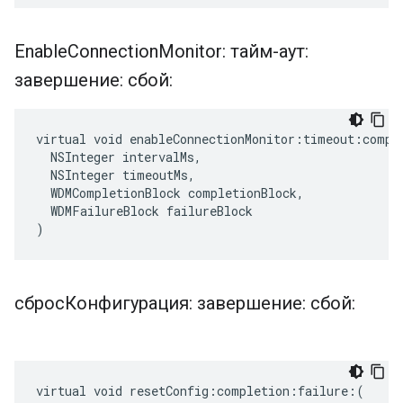
Enable
Connection
Monitor: тайм-аут:
завершение: сбой:
virtual void enableConnectionMonitor:timeout:comple
  NSInteger intervalMs,

  NSInteger timeoutMs,

  WDMCompletionBlock completionBlock,

  WDMFailureBlock failureBlock

)
сбросКонфигурация: завершение: сбой:
virtual void resetConfig:completion:failure:(
