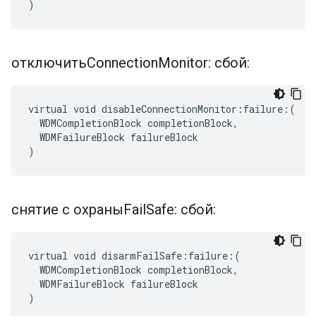
)
отключитьConnection
Monitor: сбой:
virtual void disableConnectionMonitor:failure:(

  WDMCompletionBlock completionBlock,

  WDMFailureBlock failureBlock

)
снятие с охраныFail
Safe: сбой:
virtual void disarmFailSafe:failure:(

  WDMCompletionBlock completionBlock,

  WDMFailureBlock failureBlock

)