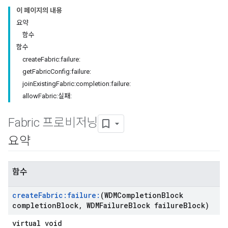
이 페이지의 내용
요약
함수
함수
createFabric:failure:
getFabricConfig:failure:
joinExistingFabric:completion:failure:
allowFabric:실패:
Fabric 프로비저닝
요약
함수
create
Fabric:failure:
(WDMCompletion
Block
completion
Block
,
WDMFailure
Block failure
Block)
virtual void