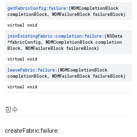
get
Fabric
Config:failure:
(WDMCompletion
Block
completion
Block
,
WDMFailure
Block failure
Block)
virtual void
join
Existing
Fabric:completion:failure:
(NSData
*fabric
Config
,
WDMCompletion
Block completion
Block
,
WDMFailure
Block failure
Block)
virtual void
leave
Fabric:failure:
(WDMCompletion
Block
completion
Block
,
WDMFailure
Block failure
Block)
virtual void
함수
create
Fabric:failure: