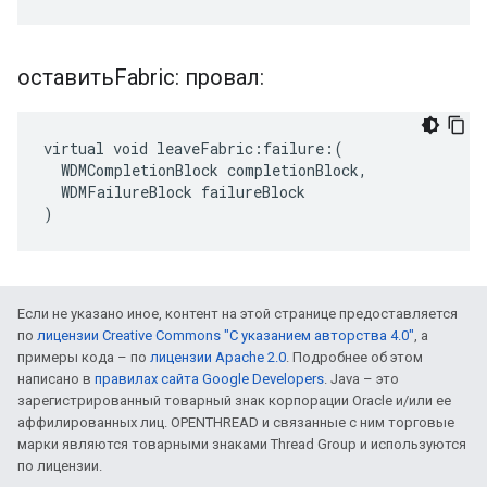
оставитьFabric: провал:
virtual void leaveFabric:failure:(

  WDMCompletionBlock completionBlock,

  WDMFailureBlock failureBlock

)
Если не указано иное, контент на этой странице предоставляется
по
лицензии Creative Commons "С указанием авторства 4.0"
, а
примеры кода – по
лицензии Apache 2.0
. Подробнее об этом
написано в
правилах сайта Google Developers
. Java – это
зарегистрированный товарный знак корпорации Oracle и/или ее
аффилированных лиц. OPENTHREAD и связанные с ним торговые
марки являются товарными знаками Thread Group и используются
по лицензии.