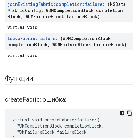
join
Existing
Fabric:completion:failure:
(NSData
*fabric
Config
,
WDMCompletion
Block completion
Block
,
WDMFailure
Block failure
Block)
virtual void
leave
Fabric:failure:
(WDMCompletion
Block
completion
Block
,
WDMFailure
Block failure
Block)
virtual void
Функции
create
Fabric: ошибка:
virtual void createFabric:failure:(

  WDMCompletionBlock completionBlock,

  WDMFailureBlock failureBlock
