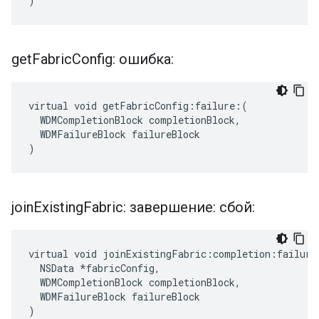
)
get
Fabric
Config: ошибка:
virtual void getFabricConfig:failure:(

  WDMCompletionBlock completionBlock,

  WDMFailureBlock failureBlock

)
join
Existing
Fabric: завершение: сбой:
virtual void joinExistingFabric:completion:failure:
  NSData *fabricConfig,

  WDMCompletionBlock completionBlock,

  WDMFailureBlock failureBlock

)