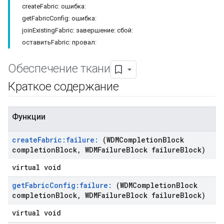
createFabric: ошибка:
getFabricConfig: ошибка:
joinExistingFabric: завершение: сбой:
оставитьFabric: провал:
Обеспечение ткани
Краткое содержание
Функции
create
Fabric:failure:
(WDMCompletion
Block
completion
Block
,
WDMFailure
Block failure
Block)
virtual void
get
Fabric
Config:failure:
(WDMCompletion
Block
completion
Block
,
WDMFailure
Block failure
Block)
virtual void