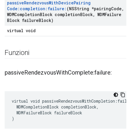
passive
Rendezvous
With
Device
Pairing
Code:completion:failure:
(NSString *pairing
Code
,
WDMCompletion
Block completion
Block
,
WDMFailure
Block failure
Block)
virtual void
Funzioni
passive
Rendezvous
With
Complete:failure:
virtual void passiveRendezvousWithCompletion:failur
  WDMCompletionBlock completionBlock,

  WDMFailureBlock failureBlock

)