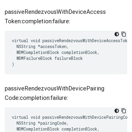
passive
Rendezvous
With
Device
Access
Token:completion:failure:
virtual void passiveRendezvousWithDeviceAccessToken
  NSString *accessToken,

  WDMCompletionBlock completionBlock,

  WDMFailureBlock failureBlock

)
passive
Rendezvous
With
Device
Pairing
Code:completion:failure:
virtual void passiveRendezvousWithDevicePairingCode
  NSString *pairingCode,

  WDMCompletionBlock completionBlock,
