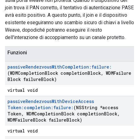
sulla porta Weave non protetta. Quando il dispositivo del
join trova il PAN corretto, il tentativo di autenticazione PASE
avrà esito positivo. A questo punto, il join e il dispositivo
esistente eseguiranno uno scambio sicuro di chiavi a livello
Weave, dopodiché potranno eseguire il resto
dell'interazione di accoppiamento su un canale protetto.
Funzioni
passive
Rendezvous
With
Completion:failure:
(WDMCompletion
Block completion
Block
,
WDMFailure
Block failure
Block)
virtual void
passive
Rendezvous
With
Device
Access
Token:completion:failure:
(NSString *access
Token
,
WDMCompletion
Block completion
Block
,
WDMFailure
Block failure
Block)
virtual void