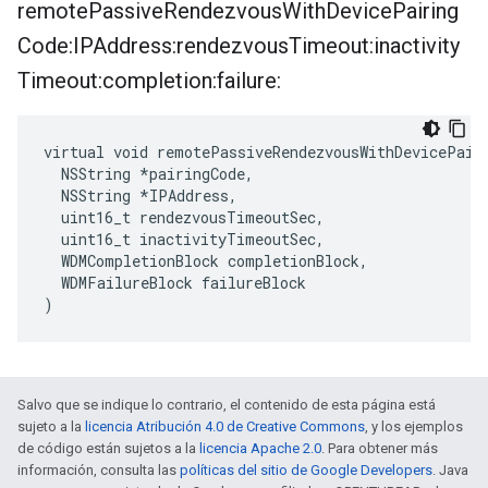
remote
Passive
Rendezvous
With
Device
Pairing
Code:IPAddress:rendezvous
Timeout:inactivity
Timeout:completion:failure:
virtual void remotePassiveRendezvousWithDevicePair
  NSString *pairingCode,

  NSString *IPAddress,

  uint16_t rendezvousTimeoutSec,

  uint16_t inactivityTimeoutSec,

  WDMCompletionBlock completionBlock,

  WDMFailureBlock failureBlock

)
Salvo que se indique lo contrario, el contenido de esta página está
sujeto a la
licencia Atribución 4.0 de Creative Commons
, y los ejemplos
de código están sujetos a la
licencia Apache 2.0
. Para obtener más
información, consulta las
políticas del sitio de Google Developers
. Java