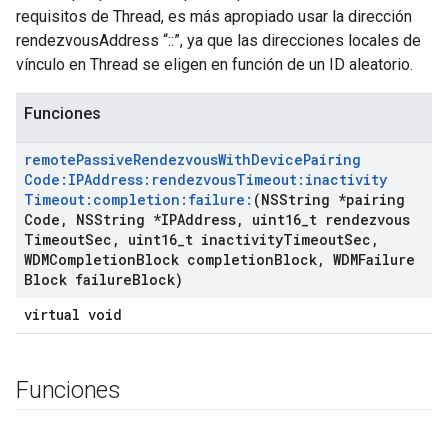
requisitos de Thread, es más apropiado usar la dirección
rendezvousAddress “::”, ya que las direcciones locales de
vínculo en Thread se eligen en función de un ID aleatorio.
Funciones
remote
Passive
Rendezvous
With
Device
Pairing
Code:IPAddress:rendezvous
Timeout:inactivity
Timeout:completion:failure:
(NSString *pairing
Code
,
NSString *IPAddress
,
uint16
_
t rendezvous
Timeout
Sec
,
uint16
_
t inactivity
Timeout
Sec
,
WDMCompletion
Block completion
Block
,
WDMFailure
Block failure
Block)
virtual void
Funciones