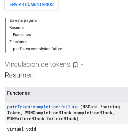
ENVIAR COMENTARIOS
En esta página
Resumen
Funciones
Funciones
pairToken:completion:failure:
Vinculación de tokens
Resumen
Funciones
pair
Token:completion:failure:
(NSData *pairing
Token
,
WDMCompletion
Block completion
Block
,
WDMFailure
Block failure
Block)
virtual void