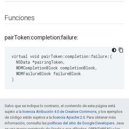
Funciones
pair
Token:completion:failure:
virtual void pairToken:completion:failure:(

  NSData *pairingToken,

  WDMCompletionBlock completionBlock,

  WDMFailureBlock failureBlock

)
Salvo que se indique lo contrario, el contenido de esta página está
sujeto a la
licencia Atribución 4.0 de Creative Commons
, y los ejemplos
de código están sujetos a la
licencia Apache 2.0
. Para obtener más
información, consulta las
políticas del sitio de Google Developers
. Java
es una marca registrada de Oracle o sus afiliados. OPENTHREAD y las