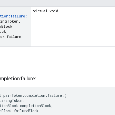
virtual void
tion:failure:
ring
Token
,
n
Block
ock
,
ck failure
pletion:failure:
d pairToken:completion:failure:(

airingToken,

tionBlock completionBlock,

eBlock failureBlock
