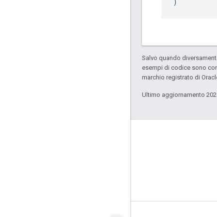
)
Salvo quando diversamente 
esempi di codice sono con
marchio registrato di Oracl
Ultimo aggiornamento 202
GitHub
OpenWeave
Happy
OpenThread