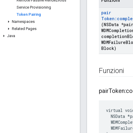
Funzioni
Remote Passive Rendezvous
Service Provisioning
pair
Token Pairing
Token:comple
Namespaces
(NSData *pai
Related Pages
WDMCompletio
Java
completion
Bl
WDMFailure
Blo
Block)
Funzioni
pair
Token:com
virtual voi
  NSData *p
  WDMComple
  WDMFailur