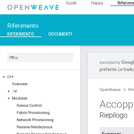
Guide
Happy
Riferim
Riferimento
RIFERIMENTO
DOCUMENTI
preferita. Le trad
C++
Overview
OpenWeave
Rif
::
nl
Modules
Accopp
Device Control
Fabric Provisioning
Riepilogo
Network Provisioning
Passive Rendezvous