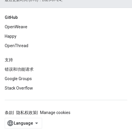
GitHub
OpenWeave
Happy
OpenThread
支持
错误和功能请求
Google Groups
Stack Overflow
条款
隐私权政策
Manage cookies