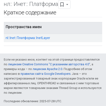
нл
::
Инет
::
Платформа
Краткое содержание
Пространства имен
nl::Inet::Платформа::InetLayer
Если не указано иное, контент на этой странице предоставляется
по
лицензии Creative Commons "С указанием авторства 4.0"
, а
примеры кода – по
лицензии Apache 2.0
. Подробнее об этом
написано в
правилах сайта Google Developers
. Java – это
зарегистрированный товарный знак корпорации Oracle и/или ее
аффилированных лиц. OPENTHREAD и связанные с ним торговые
марки являются товарными знаками Thread Group и используются
по лицензии.
Последнее обновление: 2025-07-28 UTC.