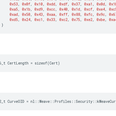
0x53
,
0x0f
,
0x10
,
0xdd
,
0xdf
,
0x37
,
0xa1
,
0x0d
,
0x1
0xa5
,
0x1b
,
0xd9
,
0xcc
,
0x40
,
0x1d
,
0xcf
,
0xe4
,
0xc
0xad
,
0x50
,
0x43
,
0xaa
,
0xff
,
0x88
,
0xfc
,
0x9c
,
0x6
0xd5
,
0x24
,
0xc1
,
0x33
,
0xc2
,
0x75
,
0xe2
,
0xbe
,
0xa
}
6_t
CertLength
=
sizeof
(
Cert
)
2_t
CurveOID
=
nl
::
Weave
::
Profiles
::
Security
::
kWeaveCur