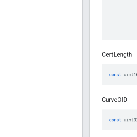
Cert
Length
const
uint1
Curve
OID
const
uint3