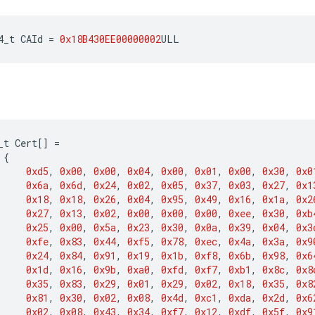
4_t
CAId
=
0x18B430EE00000002
ULL
_t
Cert
[]
=
{
0xd5
,
0x00
,
0x00
,
0x04
,
0x00
,
0x01
,
0x00
,
0x30
,
0x0
0x6a
,
0x6d
,
0x24
,
0x02
,
0x05
,
0x37
,
0x03
,
0x27
,
0x1
0x18
,
0x18
,
0x26
,
0x04
,
0x95
,
0x49
,
0x16
,
0x1a
,
0x2
0x27
,
0x13
,
0x02
,
0x00
,
0x00
,
0x00
,
0xee
,
0x30
,
0xb
0x25
,
0x00
,
0x5a
,
0x23
,
0x30
,
0x0a
,
0x39
,
0x04
,
0x3
0xfe
,
0x83
,
0x44
,
0xf5
,
0x78
,
0xec
,
0x4a
,
0x3a
,
0x9
0x24
,
0x84
,
0x91
,
0x19
,
0x1b
,
0xf8
,
0x6b
,
0x98
,
0x6
0x1d
,
0x16
,
0x9b
,
0xa0
,
0xfd
,
0xf7
,
0xb1
,
0x8c
,
0x8
0x35
,
0x83
,
0x29
,
0x01
,
0x29
,
0x02
,
0x18
,
0x35
,
0x8
0x81
,
0x30
,
0x02
,
0x08
,
0x4d
,
0xc1
,
0xda
,
0x2d
,
0x6
0x02
,
0x08
,
0x43
,
0x34
,
0xf7
,
0x12
,
0xdf
,
0x5f
,
0x9