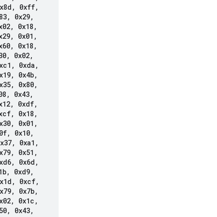
x8d
,
0xff
,
83
,
0x29
,
x02
,
0x18
,
x29
,
0x01
,
x60
,
0x18
,
30
,
0x02
,
xc1
,
0xda
,
x19
,
0x4b
,
x35
,
0x80
,
08
,
0x43
,
x12
,
0xdf
,
xcf
,
0x18
,
x30
,
0x01
,
0f
,
0x10
,
x37
,
0xa1
,
x79
,
0x51
,
xd6
,
0x6d
,
1b
,
0xd9
,
x1d
,
0xcf
,
x79
,
0x7b
,
x02
,
0x1c
,
50
,
0x43
,