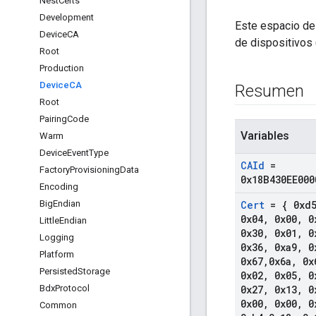
Nest
Certs
Development
Este espacio de 
Device
CA
de dispositivos
Root
Production
Device
CA
Resumen
Root
Pairing
Code
Variables
Warm
Device
Event
Type
CAId
=
Factory
Provisioning
Data
0x18B430EE000
Encoding
Big
Endian
Cert
= { 0xd
0x04
,
0x00
,
0
Little
Endian
0x30
,
0x01
,
0
Logging
0x36
,
0xa9
,
0
Platform
0x67
,
0x6a
,
0x
Persisted
Storage
0x02
,
0x05
,
0
Bdx
Protocol
0x27
,
0x13
,
0
0x00
,
0x00
,
0
Common