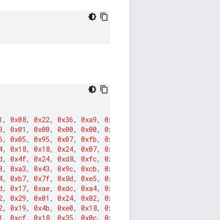
1
,
0x08
,
0x22
,
0x36
,
0xa9
,
0x86
,
0x2f
,
0x67
,
3
,
0x01
,
0x00
,
0x00
,
0x00
,
0xee
,
0x30
,
0xb4
,
6
,
0x05
,
0x95
,
0x07
,
0xfb
,
0x49
,
0x37
,
0x06
,
4
,
0x18
,
0x18
,
0x24
,
0x07
,
0x02
,
0x26
,
0x08
,
d
,
0x4f
,
0x24
,
0xd8
,
0xfc
,
0x49
,
0xdb
,
0x8c
,
0
,
0xa3
,
0x43
,
0x9c
,
0xcb
,
0xb9
,
0x72
,
0xbb
,
4
,
0xb7
,
0x7f
,
0x8d
,
0xe5
,
0x7f
,
0x10
,
0xef
,
d
,
0x17
,
0xae
,
0xdc
,
0xa4
,
0x8d
,
0xff
,
0xbd
,
2
,
0x29
,
0x01
,
0x24
,
0x02
,
0x60
,
0x18
,
0x35
,
2
,
0x19
,
0x4b
,
0xe0
,
0x18
,
0x35
,
0x80
,
0x30
,
1
,
0xcf
,
0x18
,
0x35
,
0x0c
,
0x30
,
0x01
,
0x1c
,