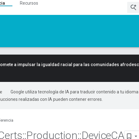
cia
Recursos
mete a impulsar la igualdad racial para las comunidades afrodes
Google utiliza tecnología de IA para traducir contenido a tu idioma
ducciones realizadas con IA pueden contener errores.
erencia
Certs
::
Production
::
Device
CA