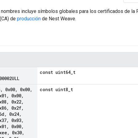
nombres incluye símbolos globales para los certificados de la P
 (CA) de
producción
de Nest Weave.
const uint64_t
00002ULL
5
,
0x00
,
0x00
,
const uint8_t
x01
,
0x00
,
x08
,
0x22
,
x86
,
0x2f
,
6d
,
0x24
,
x37
,
0x03
,
x01
,
0x00
,
xee
,
0x30
,