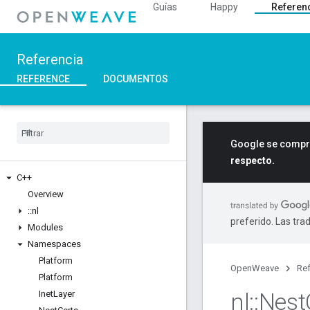
Guías
Happy
Referen
Referencia
REFERENCE
DOCUMENTOS
Google se compro
respecto.
C++
Overview
::
nl
preferido. Las tra
Modules
Namespaces
Platform
OpenWeave
Ref
Platform
nl
::
Nest
Inet
Layer