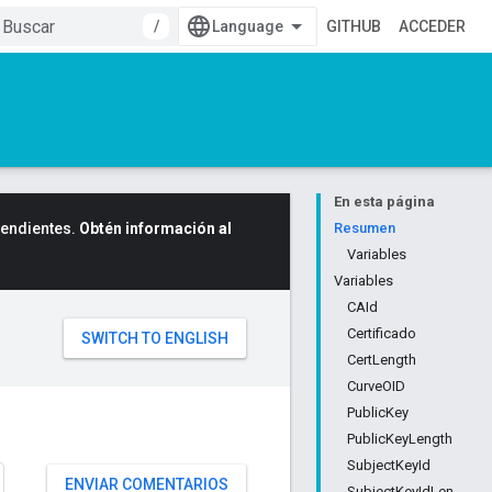
/
GITHUB
ACCEDER
En esta página
cendientes.
Obtén información al
Resumen
Variables
Variables
CAId
Certificado
CertLength
CurveOID
PublicKey
PublicKeyLength
SubjectKeyId
ENVIAR COMENTARIOS
SubjectKeyIdLen