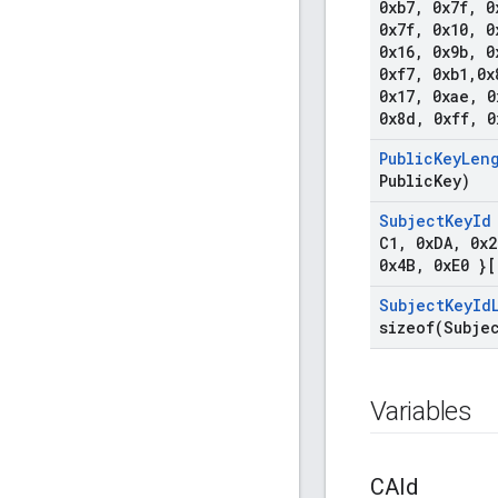
0xb7
,
0x7f
,
0
0x7f
,
0x10
,
0
0x16
,
0x9b
,
0
0xf7
,
0xb1
,
0x
0x17
,
0xae
,
0
0x8d
,
0xff
,
0
Public
Key
Len
Public
Key)
Subject
Key
Id
C1
,
0x
DA
,
0x2
0x4B
,
0x
E0 }[
Subject
Key
Id
sizeof(
Subje
Variables
CAId