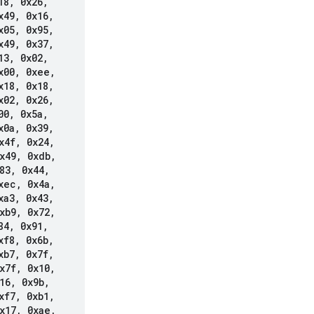
18
,
0x26
,
x49
,
0x16
,
x05
,
0x95
,
x49
,
0x37
,
13
,
0x02
,
x00
,
0xee
,
x18
,
0x18
,
x02
,
0x26
,
00
,
0x5a
,
x0a
,
0x39
,
x4f
,
0x24
,
x49
,
0xdb
,
83
,
0x44
,
xec
,
0x4a
,
xa3
,
0x43
,
xb9
,
0x72
,
84
,
0x91
,
xf8
,
0x6b
,
xb7
,
0x7f
,
x7f
,
0x10
,
16
,
0x9b
,
xf7
,
0xb1
,
x17
,
0xae
,