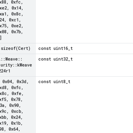
x88
,
0xfc
,
xe2
,
0x14
,
xa1
,
0x8c
,
24
,
0xc1
,
x75
,
0xe2
,
x08
,
0x7b
,
]
=
sizeof(
Cert)
const uint16_t
l
::
Weave
::
const uint32_t
curity
::
k
Weave
224r1
 0x04
,
0x3d
,
const uint8_t
xd8
,
0xfc
,
x8c
,
0xfe
,
xf5
,
0x78
,
3a
,
0x90
,
x9c
,
0xcb
,
xbb
,
0x24
,
x19
,
0x1b
,
98
,
0x64
,