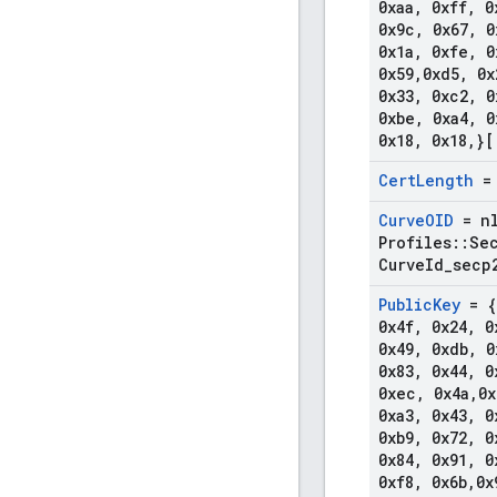
0xaa
,
0xff
,
0
0x9c
,
0x67
,
0
0x1a
,
0xfe
,
0
0x59
,
0xd5
,
0x
0x33
,
0xc2
,
0
0xbe
,
0xa4
,
0
0x18
,
0x18
,
}[
Cert
Length
Curve
OID
= n
Profiles
::
Se
Curve
Id
_
secp
Public
Key
= {
0x4f
,
0x24
,
0
0x49
,
0xdb
,
0
0x83
,
0x44
,
0
0xec
,
0x4a
,
0x
0xa3
,
0x43
,
0
0xb9
,
0x72
,
0
0x84
,
0x91
,
0
0xf8
,
0x6b
,
0x