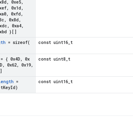
x8d
,
0xe5
,
xef
,
0x1d
,
xa0
,
0xfd
,
8c
,
0x8d
,
xdc
,
0xa4
,
xbd }[]
gth
=
sizeof(
const uint16_t
= { 0x4D
,
0x
const uint8_t
D
,
0x62
,
0x19
,
]
Length
=
const uint16_t
ct
Key
Id)