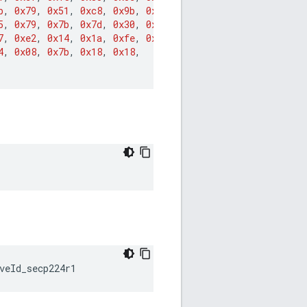
b
,
0x79
,
0x51
,
0xc8
,
0x9b
,
0xd6
,
0x6d
,
0x05
,
5
,
0x79
,
0x7b
,
0x7d
,
0x30
,
0x02
,
0x1c
,
0x36
,
7
,
0xe2
,
0x14
,
0x1a
,
0xfe
,
0xa1
,
0x8c
,
0x59
,
4
,
0x08
,
0x7b
,
0x18
,
0x18
,
veId_secp224r1