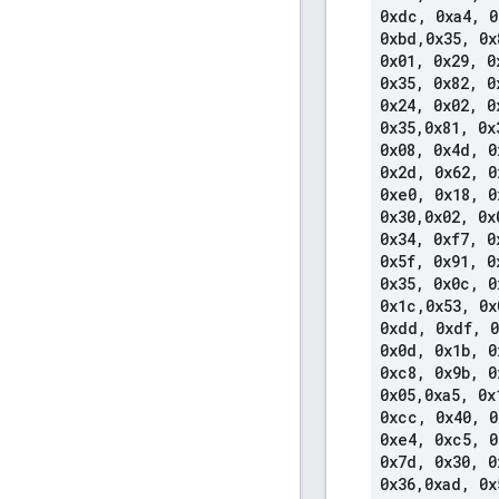
0xdc
,
0xa4
,
0
0xbd
,
0x35
,
0x
0x01
,
0x29
,
0
0x35
,
0x82
,
0
0x24
,
0x02
,
0
0x35
,
0x81
,
0x
0x08
,
0x4d
,
0
0x2d
,
0x62
,
0
0xe0
,
0x18
,
0
0x30
,
0x02
,
0x
0x34
,
0xf7
,
0
0x5f
,
0x91
,
0
0x35
,
0x0c
,
0
0x1c
,
0x53
,
0x
0xdd
,
0xdf
,
0
0x0d
,
0x1b
,
0
0xc8
,
0x9b
,
0
0x05
,
0xa5
,
0x
0xcc
,
0x40
,
0
0xe4
,
0xc5
,
0
0x7d
,
0x30
,
0
0x36
,
0xad
,
0x