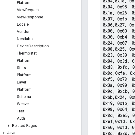
0xb4
,
0x18
,
0x
Platform
0x04
,
0x95
,
0
View
Request
0x1a
,
0x26
,
0
View
Response
0x07
,
0xfb
,
0
Locale
0x06
,
0x27
,
0x
0x00
,
0x00
,
0
Vendor
0x30
,
0xb4
,
0
Nestlabs
0x24
,
0x07
,
0
Device
Description
0x08
,
0x25
,
0x
Thermostat
0x23
,
0x30
,
0
Platform
0x04
,
0x3d
,
0
0xd8
,
0xfc
,
0
Stats
0x8c
,
0xfe
,
0x
Platform
0xf5
,
0x78
,
0
Layer
0x3a
,
0x90
,
0
Platform
0x9c
,
0xcb
,
0
Schema
0xbb
,
0x24
,
0x
0x19
,
0x1b
,
0
Weave
0x98
,
0x64
,
0
Trait
0x8d
,
0xe5
,
0
Auth
0xef
,
0x1d
,
0x
Related Pages
0xa0
,
0xfd
,
0
Java
0x8c
,
0x8d
,
0