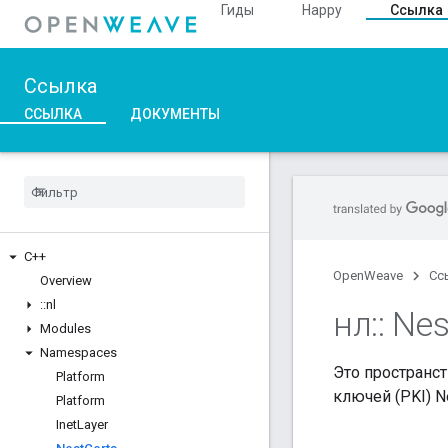
Гиды
Happy
Ссылка
Ссылка
ССЫЛКА
ДОКУМЕНТЫ
C++
OpenWeave
Сс
Overview
::
nl
нл
::
Nes
Modules
Namespaces
Это пространс
Platform
ключей (PKI) N
Platform
Inet
Layer