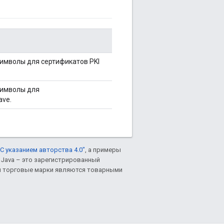
имволы для сертификатов PKI
символы для
ave.
С указанием авторства 4.0"
, а примеры
. Java – это зарегистрированный
им торговые марки являются товарными