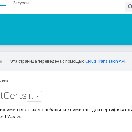
Ресурсы
Эта страница переведена с помощью
Cloud Translation API
.
ылка
t
Certs
тво имен включает глобальные символы для сертификато
est Weave.