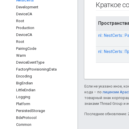
Nest
Certs
Краткое с
Development
Device
CA
Root
Пространств
Production
Device
CA
nl:: NestCerts::
Root
Pairing
Code
nl:: NestCerts::
Warm
Device
Event
Type
Factory
Provisioning
Data
Encoding
Big
Endian
Если не указано иное, к
Little
Endian
кода – по
лицензии Apac
Logging
товарный знак корпорац
знаками Thread Group и 
Platform
Persisted
Storage
Последнее обновление: 2
Bdx
Protocol
Common