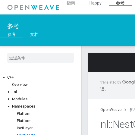
指南
Happy
参考
参考
参考
文档
C++
Overview
误。
::
nl
Modules
Namespaces
OpenWeave
参
Platform
nl
::
Nest
Platform
Inet
Layer