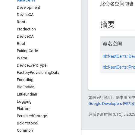
Nest
Certs
此命名空间包含 N
Development
Device
CA
Root
摘要
Production
Device
CA
命名空间
Root
Pairing
Code
nl::
NestCerts::
De
Warm
Device
Event
Type
nl::
NestCerts::
Pro
Factory
Provisioning
Data
Encoding
Big
Endian
Little
Endian
如未另行说明，则本页面
Logging
Google Developers 网站
Platform
最后更新时间 (UTC)：2025-
Persisted
Storage
Bdx
Protocol
Common