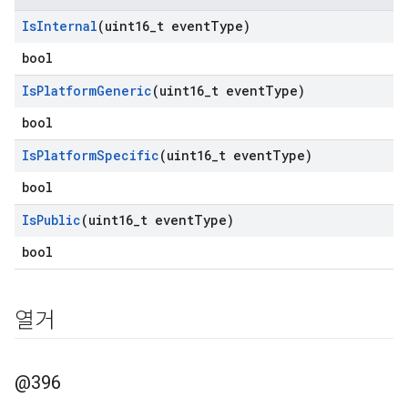
Is
Internal
(uint16
_
t event
Type)
bool
Is
Platform
Generic
(uint16
_
t event
Type)
bool
Is
Platform
Specific
(uint16
_
t event
Type)
bool
Is
Public
(uint16
_
t event
Type)
bool
열거
@396