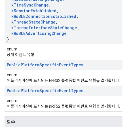
k
Time
Sync
Change
,
k
Session
Established
,
k
Wo
BLEConnection
Established
,
k
Thread
State
Change
,
k
Thread
Interface
State
Change
,
k
Wo
BLEAdvertising
Change
}
enum
공개 이벤트 유형.
Public
Platform
Specific
Event
Types
enum
애플리케이션에 표시되는 EFR32 플랫폼별 이벤트 유형을 열거합니다.
Public
Platform
Specific
Event
Types
enum
애플리케이션에 표시되는 nRF52 플랫폼별 이벤트 유형을 열거합니다.
함수