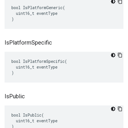
bool IsPlatformGeneric(

  uint16_t eventType

)
Is
Platform
Specific
bool IsPlatformSpecific(

  uint16_t eventType

)
Is
Public
bool IsPublic(

  uint16_t eventType

)