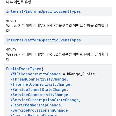
내부 이벤트 유형.
Internal
Platform
Specific
Event
Types
enum
Weave 기기 레이어 내부의 EFR32 플랫폼별 이벤트 유형을 열거합니
다.
Internal
Platform
Specific
Event
Types
enum
Weave 기기 레이어 내부의 nRF52 플랫폼별 이벤트 유형을 열거합니
다.
Public
Event
Types
{
k
Wi
Fi
Connectivity
Change
= k
Range
_
Public
,
k
Thread
Connectivity
Change
,
k
Internet
Connectivity
Change
,
k
Service
Tunnel
State
Change
,
k
Service
Connectivity
Change
,
k
Service
Subscription
State
Change
,
k
Fabric
Membership
Change
,
k
Service
Provisioning
Change
,
k
Account
Pairing
Change
,