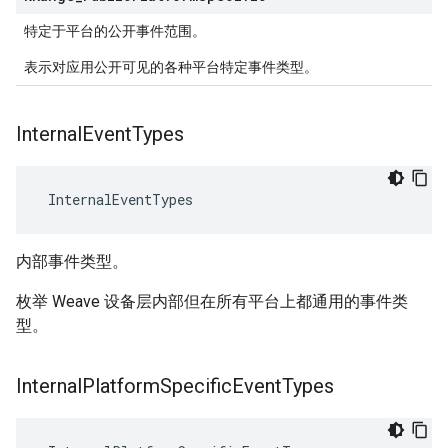
特定于平台的公开事件范围。
表示对应用公开可见的各种平台特定事件类型。
Internal
Event
Types
 InternalEventTypes
内部事件类型。
枚举 Weave 设备层内部但在所有平台上都通用的事件类
型。
Internal
Platform
Specific
Event
Types