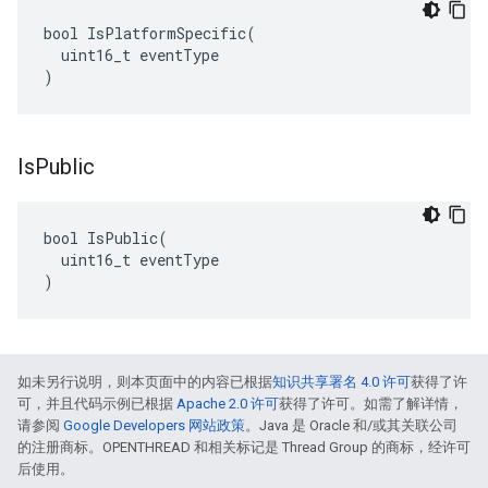
bool IsPlatformSpecific(

  uint16_t eventType

)
Is
Public
bool IsPublic(

  uint16_t eventType

)
如未另行说明，则本页面中的内容已根据
知识共享署名 4.0 许可
获得了许
可，并且代码示例已根据
Apache 2.0 许可
获得了许可。如需了解详情，
请参阅
Google Developers 网站政策
。Java 是 Oracle 和/或其关联公司
的注册商标。OPENTHREAD 和相关标记是 Thread Group 的商标，经许可
后使用。