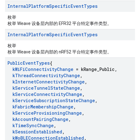
Internal
Platform
Specific
Event
Types
枚举
枚举 Weave 设备层内部的 EFR32 平台特定事件类型。
Internal
Platform
Specific
Event
Types
枚举
枚举 Weave 设备层内部的 nRF52 平台特定事件类型。
Public
Event
Types
{
k
Wi
Fi
Connectivity
Change
= k
Range
_
Public
,
k
Thread
Connectivity
Change
,
k
Internet
Connectivity
Change
,
k
Service
Tunnel
State
Change
,
k
Service
Connectivity
Change
,
k
Service
Subscription
State
Change
,
k
Fabric
Membership
Change
,
k
Service
Provisioning
Change
,
k
Account
Pairing
Change
,
k
Time
Sync
Change
,
k
Session
Established
,
k
Wo
BLEConnection
Established
,