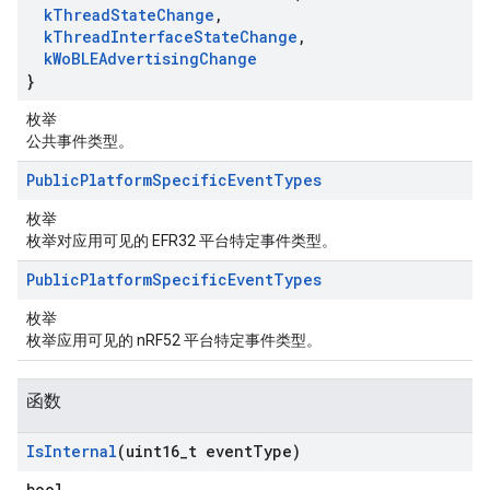
k
Thread
State
Change
,
k
Thread
Interface
State
Change
,
k
Wo
BLEAdvertising
Change
}
枚举
公共事件类型。
Public
Platform
Specific
Event
Types
枚举
枚举对应用可见的 EFR32 平台特定事件类型。
Public
Platform
Specific
Event
Types
枚举
枚举应用可见的 nRF52 平台特定事件类型。
函数
Is
Internal
(uint16
_
t event
Type)
bool