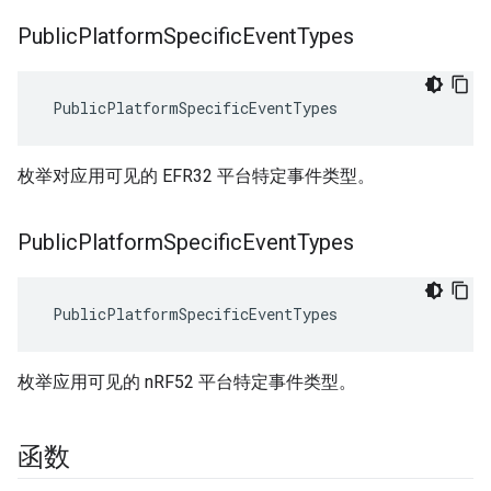
Public
Platform
Specific
Event
Types
 PublicPlatformSpecificEventTypes
枚举对应用可见的 EFR32 平台特定事件类型。
Public
Platform
Specific
Event
Types
 PublicPlatformSpecificEventTypes
枚举应用可见的 nRF52 平台特定事件类型。
函数