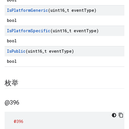
Is
Platform
Generic
(uint16
_
t event
Type)
bool
Is
Platform
Specific
(uint16
_
t event
Type)
bool
Is
Public
(uint16
_
t event
Type)
bool
枚举
@396
@396