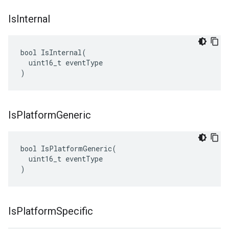
Is
Internal
bool IsInternal(

  uint16_t eventType

)
Is
Platform
Generic
bool IsPlatformGeneric(

  uint16_t eventType

)
Is
Platform
Specific