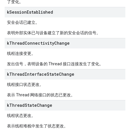
了变化。
k
Session
Established
安全会话已建立。
表明外部实体已与设备建立了新的安全会话的信号。
k
Thread
Connectivity
Change
线程连接变更。
发出信号，表明设备的 Thread 接口连接发生了变化。
k
Thread
Interface
State
Change
线程接口状态更改。
表示 Thread 网络接口的状态已更改。
k
Thread
State
Change
线程状态更改。
表示线程堆栈中发生了状态更改。