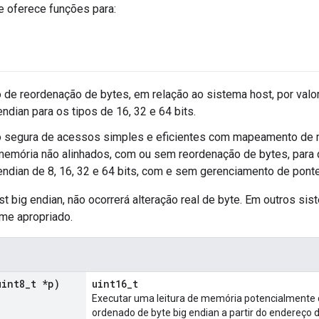
 oferece funções para:
 de reordenação de bytes, em relação ao sistema host, por valo
endian para os tipos de 16, 32 e 64 bits.
o segura de acessos simples e eficientes com mapeamento de 
memória não alinhados, com ou sem reordenação de bytes, para
endian de 8, 16, 32 e 64 bits, com e sem gerenciamento de ponte
 big endian, não ocorrerá alteração real de byte. Em outros si
rme apropriado.
uint8
_
t *p)
uint16_t
Executar uma leitura de memória potencialmente d
ordenado de byte big endian a partir do endereço d