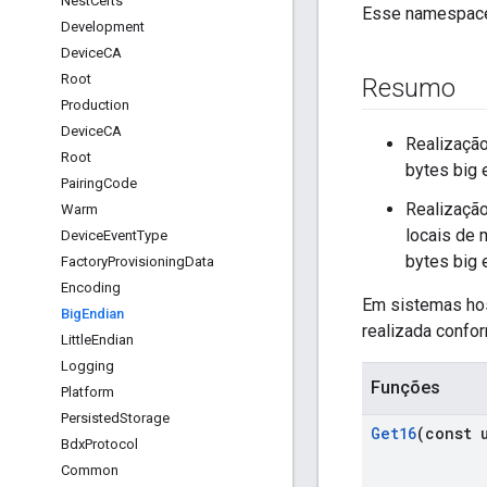
Nest
Certs
Esse namespace
Development
Device
CA
Root
Resumo
Production
Device
CA
Realização
Root
bytes big 
Pairing
Code
Realizaçã
Warm
locais de 
Device
Event
Type
bytes big 
Factory
Provisioning
Data
Encoding
Em sistemas host
Big
Endian
realizada confo
Little
Endian
Logging
Funções
Platform
Persisted
Storage
Get16
(const 
Bdx
Protocol
Common