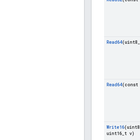
Read64
(uint8
_
Read64
(const
Write16
(uint8
uint16
_
t v)