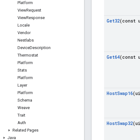
Platform
View
Request
View
Response
Get32
(const 
Locale
Vendor
Nestlabs
Device
Description
Thermostat
Get64
(const 
Platform
Stats
Platform
Layer
Platform
Host
Swap16
(u
Schema
Weave
Trait
Auth
Host
Swap32
(u
Related Pages
Java