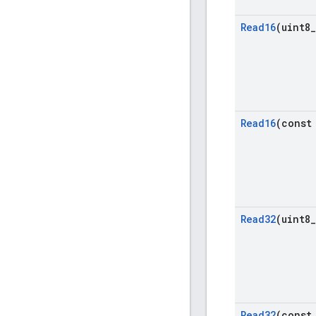
Read16
(uint8
_
Read16
(const
Read32
(uint8
_
Read32
(const