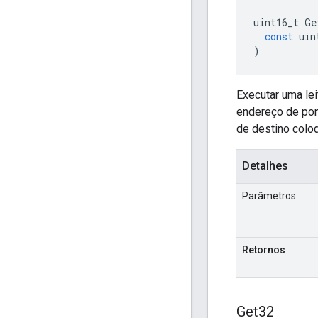
uint16_t
Ge
const
uin
)
Executar uma le
endereço de pon
de destino colo
Detalhes
Parâmetros
Retornos
Get32