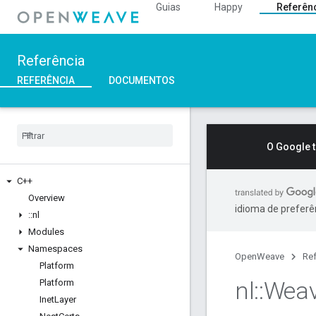
Guias
Happy
Referên
Referência
REFERÊNCIA
DOCUMENTOS
O Google 
C++
Overview
idioma de preferê
::
nl
Modules
Namespaces
OpenWeave
Ref
Platform
nl
::
Wea
Platform
Inet
Layer