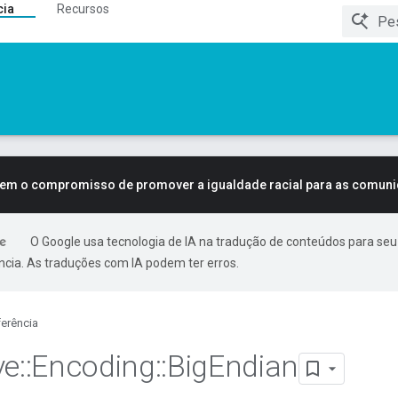
cia
Recursos
tem o compromisso de promover a igualdade racial para as comun
O Google usa tecnologia de IA na tradução de conteúdos para seu
ncia. As traduções com IA podem ter erros.
erência
ve
::
Encoding
::
Big
Endian