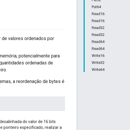
Put64
Read16
Read16
Read32
Read32
r de valores ordenados por
Read64
Read64
memória, potencialmente para
Write16
 quantidades ordenadas de
Write32
iro.
Write64
stemas, a reordenação de bytes é
esalinhada do valor de 16 bits
e ponteiro especificado, realizar a