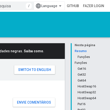
/
GITHUB
FAZER LOGIN
Nesta página
idades negras.
Saiba como
.
Resumo
Funções
Funções
Get16
Get32
Get64
HostSwap16
HostSwap32
HostSwap64
ENVIE COMENTÁRIOS
Put16
Put32