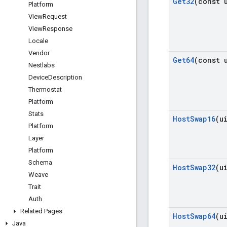
Get32
(const 
Platform
View
Request
View
Response
Locale
Vendor
Get64
(const 
Nestlabs
Device
Description
Thermostat
Platform
Stats
Host
Swap16
(u
Platform
Layer
Platform
Schema
Host
Swap32
(u
Weave
Trait
Auth
Related Pages
Host
Swap64
(u
Java