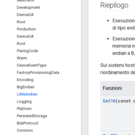
Nest
Certs
Riepilogo
Development
Device
CA
Esecuzione 
Root
di tipo end
Production
Device
CA
Esecuzione
Root
memoria no
Pairing
Code
endian a 8,
Warm
Sui sistemi host 
Device
Event
Type
riordinamento de
Factory
Provisioning
Data
Encoding
Big
Endian
Funzioni
Little
Endian
Get16
(const 
Logging
Platform
Persisted
Storage
Bdx
Protocol
Common