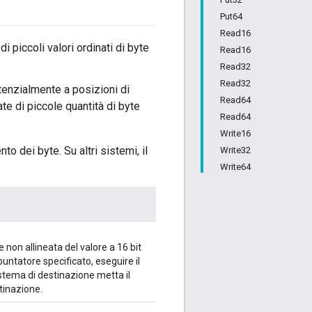
Put64
Read16
 piccoli valori ordinati di byte
Read16
Read32
Read32
tenzialmente a posizioni di
Read64
te di piccole quantità di byte
Read64
Write16
o dei byte. Su altri sistemi, il
Write32
Write64
non allineata del valore a 16 bit
 puntatore specificato, eseguire il
istema di destinazione metta il
tinazione.