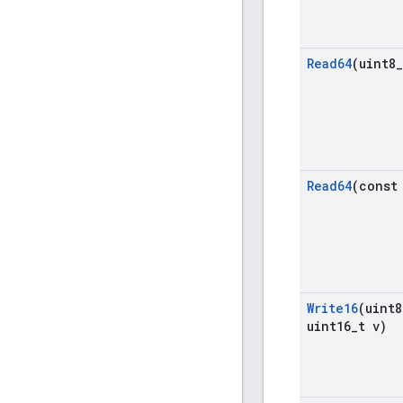
Read64
(uint8
_
Read64
(const
Write16
(uint8
uint16
_
t v)