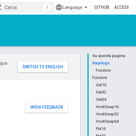
/
GITHUB
ACCEDI
Su questa pagina
ingua
Riepilogo
Funzioni
Funzioni
Get16
Get32
Get64
HostSwap16
INVIA FEEDBACK
HostSwap32
HostSwap64
Put16
Put32