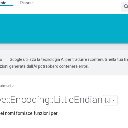
ento
Risorse
Google utilizza la tecnologia AI per tradurre i contenuti nella tua l
uzioni generate dall'AI potrebbero contenere errori.
erimento
ve
::
Encoding
::
Little
Endian
i nomi fornisce funzioni per: