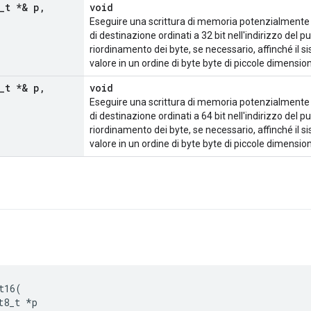
_
t *& p
,
void
Eseguire una scrittura di memoria potenzialmente n
di destinazione ordinati a 32 bit nell'indirizzo del p
riordinamento dei byte, se necessario, affinché il s
valore in un ordine di byte byte di piccole dimension
_
t *& p
,
void
Eseguire una scrittura di memoria potenzialmente n
di destinazione ordinati a 64 bit nell'indirizzo del p
riordinamento dei byte, se necessario, affinché il s
valore in un ordine di byte byte di piccole dimension
t16
(
t8_t
*
p