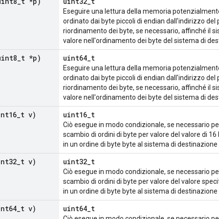
uint8
_
t *p)
uint32_t
Eseguire una lettura della memoria potenzialmente 
ordinato dai byte piccoli di endian dall'indirizzo del
riordinamento dei byte, se necessario, affinché il s
valore nell'ordinamento dei byte del sistema di des
uint8
_
t *p)
uint64_t
Eseguire una lettura della memoria potenzialmente 
ordinato dai byte piccoli di endian dall'indirizzo del
riordinamento dei byte, se necessario, affinché il s
valore nell'ordinamento dei byte del sistema di des
int16
_
t v)
uint16_t
Ciò esegue in modo condizionale, se necessario per
scambio di ordini di byte per valore del valore di 16
in un ordine di byte byte al sistema di destinazione
int32
_
t v)
uint32_t
Ciò esegue in modo condizionale, se necessario per
scambio di ordini di byte per valore del valore speci
in un ordine di byte byte al sistema di destinazione
int64
_
t v)
uint64_t
Ciò esegue in modo condizionale, se necessario per