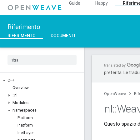
Guide
Happy
Riferim
Riferimento
RIFERIMENTO
DOCUMENTI
preferita. Le trad
C++
Overview
OpenWeave
Rif
::
nl
Modules
nl
::
Wea
Namespaces
Platform
Questo spazio de
Platform
Inet
Layer