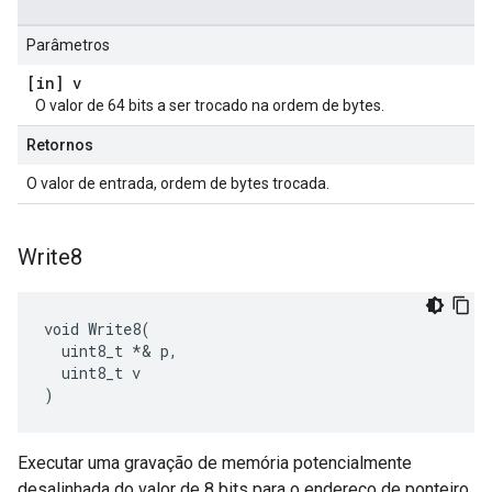
Parâmetros
[in] v
O valor de 64 bits a ser trocado na ordem de bytes.
Retornos
O valor de entrada, ordem de bytes trocada.
Write8
void Write8(

  uint8_t *& p,

  uint8_t v

)
Executar uma gravação de memória potencialmente
desalinhada do valor de 8 bits para o endereço de ponteiro