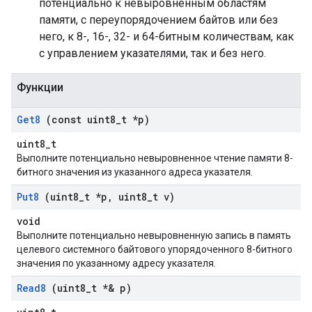
потенциально к невыровненным областям
памяти, с переупорядочением байтов или без
него, к 8-, 16-, 32- и 64-битным количествам, как
с управлением указателями, так и без него.
Функции
Get8
(const uint8
_
t *p)
uint8_t
Выполните потенциально невыровненное чтение памяти 8-
битного значения из указанного адреса указателя.
Put8
(uint8
_
t *p
,
uint8
_
t v)
void
Выполните потенциально невыровненную запись в память
целевого системного байтового упорядоченного 8-битного
значения по указанному адресу указателя.
Read8
(uint8
_
t *& p)