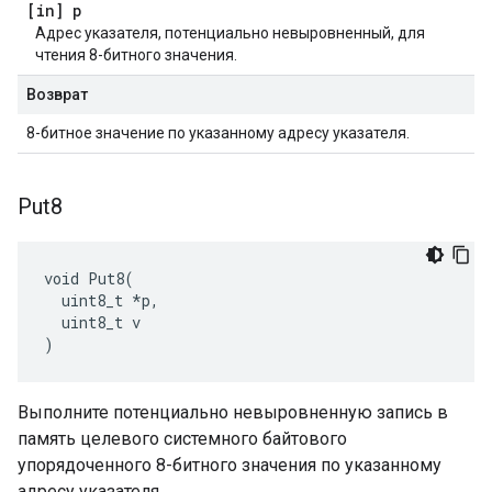
[in] p
Адрес указателя, потенциально невыровненный, для
чтения 8-битного значения.
Возврат
8-битное значение по указанному адресу указателя.
Put8
void Put8(

  uint8_t *p,

  uint8_t v

)
Выполните потенциально невыровненную запись в
память целевого системного байтового
упорядоченного 8-битного значения по указанному
адресу указателя.