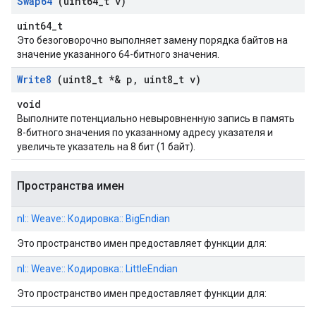
Swap64
(uint64
_
t v)
uint64_t
Это безоговорочно выполняет замену порядка байтов на
значение указанного 64-битного значения.
Write8
(uint8
_
t *& p
,
uint8
_
t v)
void
Выполните потенциально невыровненную запись в память
8-битного значения по указанному адресу указателя и
увеличьте указатель на 8 бит (1 байт).
Пространства имен
nl:: Weave:: Кодировка:: BigEndian
Это пространство имен предоставляет функции для:
nl:: Weave:: Кодировка:: LittleEndian
Это пространство имен предоставляет функции для: