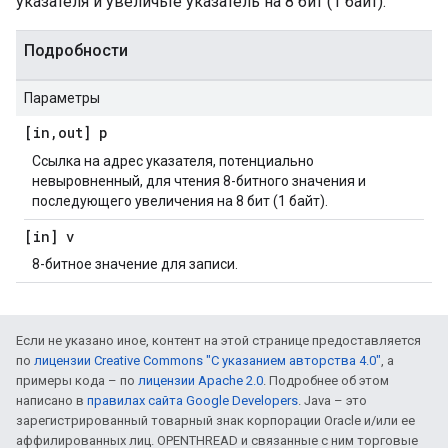
указателя и увеличьте указатель на 8 бит (1 байт).
Подробности
Параметры
[in
,
out] p
Ссылка на адрес указателя, потенциально
невыровненный, для чтения 8-битного значения и
последующего увеличения на 8 бит (1 байт).
[in] v
8-битное значение для записи.
Если не указано иное, контент на этой странице предоставляется
по
лицензии Creative Commons "С указанием авторства 4.0"
, а
примеры кода – по
лицензии Apache 2.0
. Подробнее об этом
написано в
правилах сайта Google Developers
. Java – это
зарегистрированный товарный знак корпорации Oracle и/или ее
аффилированных лиц. OPENTHREAD и связанные с ним торговые