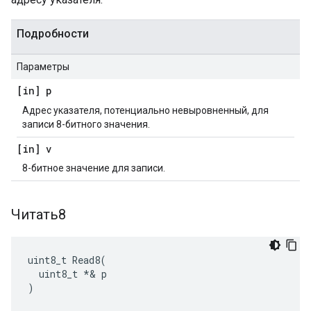
Подробности
Параметры
[in] p
Адрес указателя, потенциально невыровненный, для
записи 8-битного значения.
[in] v
8-битное значение для записи.
Читать8
uint8_t Read8(

  uint8_t *& p

)