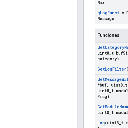
Max
g
Log
Funct
= D
Message
Funciones
Get
Category
N
uint8
_
t buf
Si
category)
Get
Log
Filter
Get
Message
Wi
*buf
,
uint8
_
t
uint8
_
t modu
*msg)
Get
Module
Nam
uint8
_
t modu
Log
(uint8
_
t 