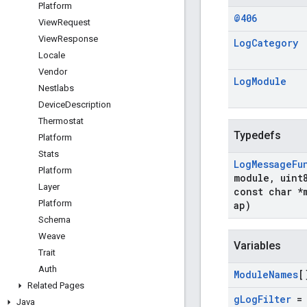
Platform
@406
View
Request
View
Response
Log
Category
Locale
Vendor
Log
Module
Nestlabs
Device
Description
Thermostat
Typedefs
Platform
Stats
Log
Message
Fu
Platform
module
,
uint
Layer
const char *
Platform
ap)
Schema
Weave
Variables
Trait
Auth
Module
Names
[
Related Pages
g
Log
Filter
= 
Java