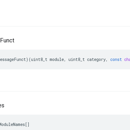
Funct
essageFunct
)(
uint8_t
module
,
uint8_t
category
,
const
ch
es
ModuleNames
[]