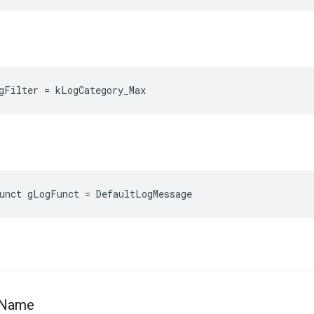
gFilter = kLogCategory_Max
unct gLogFunct = DefaultLogMessage
Name