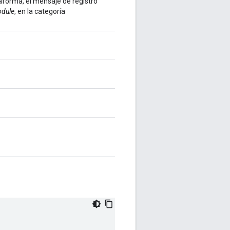
aforma, el mensaje de registro
dule
, en la categoría