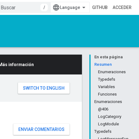
/
GITHUB
ACCEDER
En esta página
Más información
Resumen
Enumeraciones
Typedefs
Variables
Funciones
Enumeraciones
@406
LogCategory
LogModule
ENVIAR COMENTARIOS
Typedefs
LogMessageFun