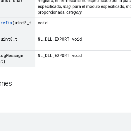
onst char
Registra, en el mecanismo especificado por la plat
especificado,
msg
, para el módulo especificado,
mo
proporcionada,
category
.
Prefix
(uint8
_
t
void
(uint8
_
t
NL_DLL_EXPORT void
Log
Message
NL_DLL_EXPORT void
ct)
ones