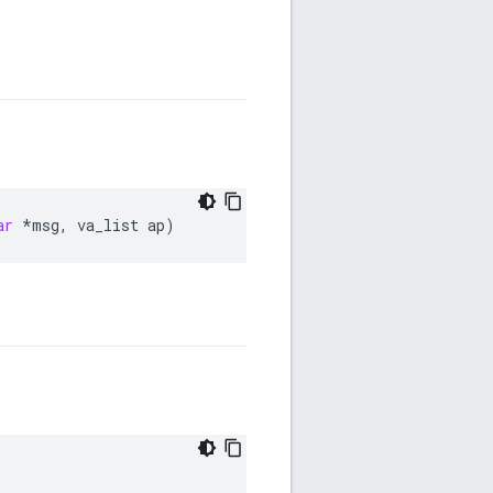
ar
*
msg
,
va_list
ap
)