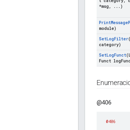
t category
,
c
*msg
,
.
.
.
)
Print
Message
module)
Set
Log
Filter
category)
Set
Log
Funct
(
Funct log
Fun
Enumeraci
@406
@406