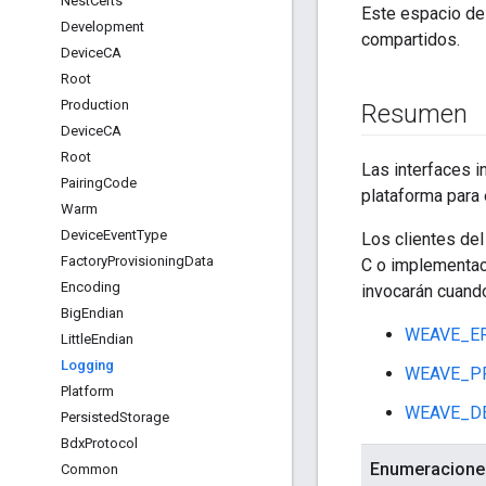
Nest
Certs
Este espacio de 
Development
compartidos.
Device
CA
Root
Production
Resumen
Device
CA
Root
Las interfaces i
Pairing
Code
plataforma para
Warm
Device
Event
Type
Los clientes del
Factory
Provisioning
Data
C o implementaci
Encoding
invocarán cuand
Big
Endian
WEAVE_E
Little
Endian
Logging
WEAVE_P
Platform
WEAVE_DE
Persisted
Storage
Bdx
Protocol
Enumeracione
Common