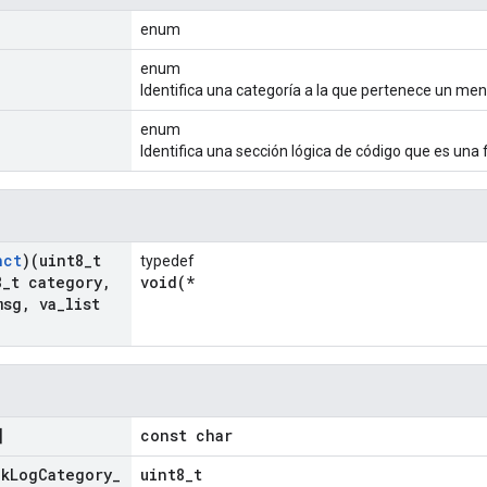
enum
enum
Identifica una categoría a la que pertenece un mens
enum
Identifica una sección lógica de código que es una
nct
)(uint8
_
t
typedef
8
_
t category
,
void(*
msg
,
va
_
list
]
const char
k
Log
Category
_
uint8_t