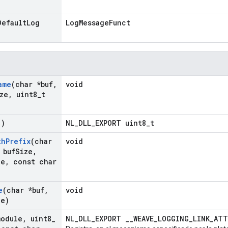
efault
Log
LogMessageFunct
ame
(char *buf
,
void
ze
,
uint8
_
t
()
NL_DLL_EXPORT uint8_t
th
Prefix
(char
void
 buf
Size
,
le
,
const char
e
(char *buf
,
void
le)
module
,
uint8
_
NL_DLL_EXPORT __WEAVE_LOGGING_LINK_AT