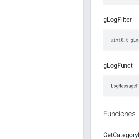
g
Log
Filter
uint8_t gLo
g
Log
Funct
LogMessageF
Funciones
Get
Category