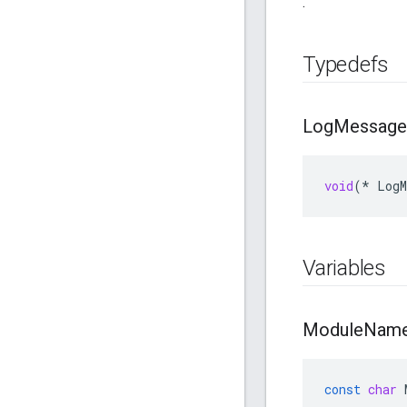
.
Typedefs
Log
Message
void
(
*
LogM
Variables
Module
Nam
const
char