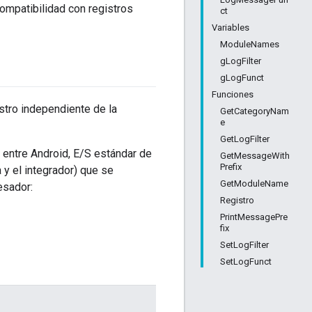
ompatibilidad con registros
ct
Variables
ModuleNames
gLogFilter
gLogFunct
Funciones
stro independiente de la
GetCategoryNam
e
GetLogFilter
 entre Android, E/S estándar de
GetMessageWith
Prefix
 y el integrador) que se
GetModuleName
esador:
Registro
PrintMessagePre
fix
SetLogFilter
SetLogFunct