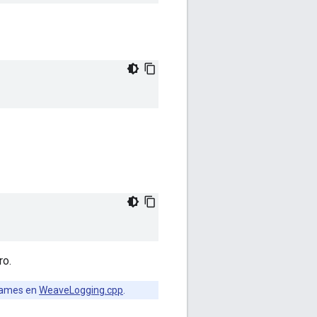
ro.
eNames en
WeaveLogging.cpp
.