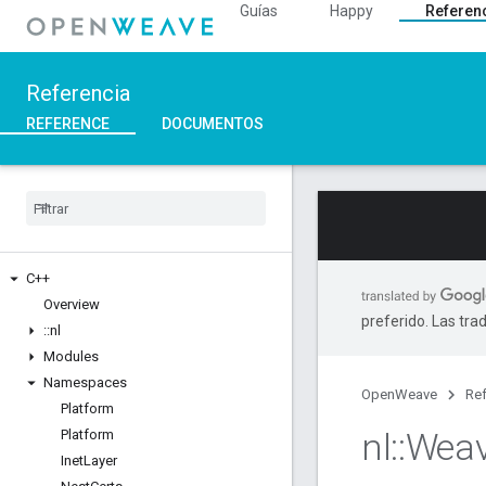
Guías
Happy
Referen
Referencia
REFERENCE
DOCUMENTOS
C++
Overview
preferido. Las tra
::
nl
Modules
Namespaces
OpenWeave
Ref
Platform
nl
::
Wea
Platform
Inet
Layer