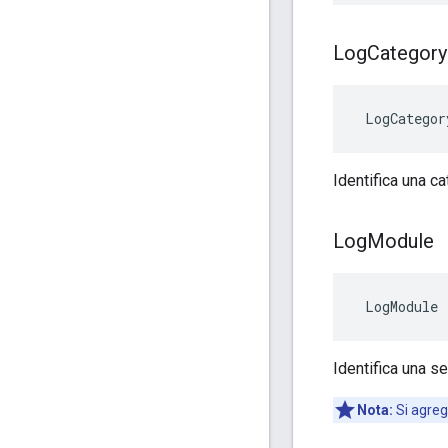
Log
Category
 LogCategor
Identifica una c
Log
Module
 LogModule
Identifica una s
Nota:
Si agreg