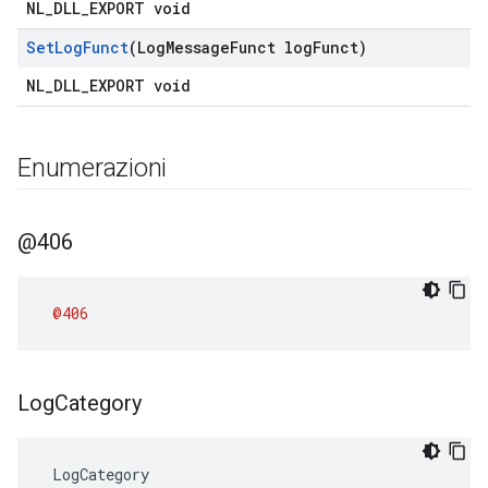
NL_DLL_EXPORT void
Set
Log
Funct
(Log
Message
Funct log
Funct)
NL_DLL_EXPORT void
Enumerazioni
@406
@406
Log
Category
 LogCategory