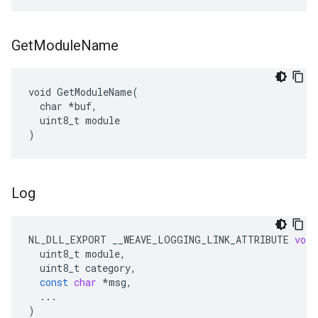
Get
Module
Name
void GetModuleName(

  char *buf,

  uint8_t module

)
Log
NL_DLL_EXPORT
__WEAVE_LOGGING_LINK_ATTRIBUTE
void
uint8_t
module
,
uint8_t
category
,
const
char
*
msg
,
...
)