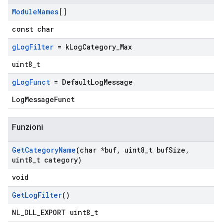
Module
Names
[]
const char
g
Log
Filter
= k
Log
Category
_
Max
uint8_t
g
Log
Funct
= Default
Log
Message
LogMessageFunct
Funzioni
Get
Category
Name
(char *buf
,
uint8
_
t buf
Size
,
uint8
_
t category)
void
Get
Log
Filter
()
NL_DLL_EXPORT uint8_t