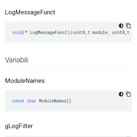
Log
Message
Funct
void
(
*
LogMessageFunct
)(
uint8_t
module
,
uint8_t
ca
Variabili
Module
Names
const
char
ModuleNames
[]
g
Log
Filter