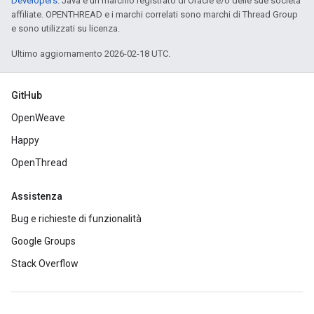
Developers
. Java è un marchio registrato di Oracle e/o delle sue società
affiliate. OPENTHREAD e i marchi correlati sono marchi di Thread Group
e sono utilizzati su licenza.
Ultimo aggiornamento 2026-02-18 UTC.
GitHub
OpenWeave
Happy
OpenThread
Assistenza
Bug e richieste di funzionalità
Google Groups
Stack Overflow