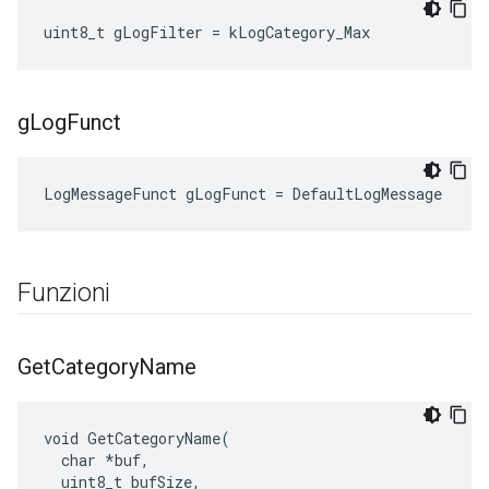
uint8_t gLogFilter = kLogCategory_Max
g
Log
Funct
LogMessageFunct gLogFunct = DefaultLogMessage
Funzioni
Get
Category
Name
void GetCategoryName(

  char *buf,

  uint8_t bufSize,
