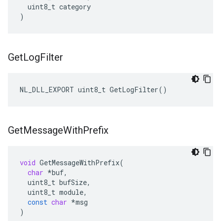
  uint8_t category

)
Get
Log
Filter
NL_DLL_EXPORT uint8_t GetLogFilter()
Get
Message
With
Prefix
void
GetMessageWithPrefix
(
char
*
buf
,
uint8_t
bufSize
,
uint8_t
module
,
const
char
*
msg
)