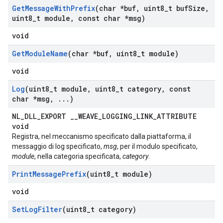
Get
Message
With
Prefix
(char *buf
,
uint8
_
t buf
Size
,
uint8
_
t module
,
const char *msg)
void
Get
Module
Name
(char *buf
,
uint8
_
t module)
void
Log
(uint8
_
t module
,
uint8
_
t category
,
const
char *msg
,
.
.
.
)
NL_DLL_EXPORT __WEAVE_LOGGING_LINK_ATTRIBUTE
void
Registra, nel meccanismo specificato dalla piattaforma, il
messaggio di log specificato,
msg
, per il modulo specificato,
module
, nella categoria specificata,
category
.
Print
Message
Prefix
(uint8
_
t module)
void
Set
Log
Filter
(uint8
_
t category)