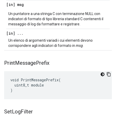
[in] msg
Un puntatore a una stringa C con terminazione NULL con
indicatori di formato di tipo libreria standard C contenenti il
messaggio di log da formattare e registrare.
[in]
.
.
.
Un elenco di argomenti variadi i cui elementi devono
corrispondere agli indicatori di formato in
msg
.
Print
Message
Prefix
void PrintMessagePrefix(

  uint8_t module

)
Set
Log
Filter