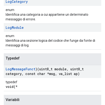
Log
Category
enum
Identifica una categoria a cui appartiene un determinato
messaggio di errore.
Log
Module
enum
Identifica una sezione logica del codice che funge da fonte di
messaggi di log.
Typedef
Log
Message
Funct
)(uint8
_
t module
,
uint8
_
t
category
,
const char *msg
,
va
_
list ap)
typedef
void(*
Variabili