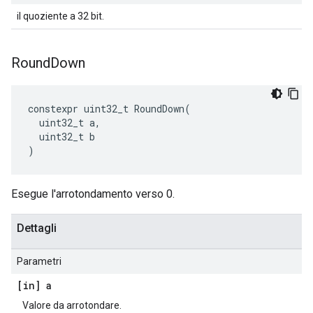
il quoziente a 32 bit.
Round
Down
constexpr
uint32_t
RoundDown
(
uint32_t
a
,
uint32_t
b
)
Esegue l'arrotondamento verso 0.
Dettagli
Parametri
[in] a
Valore da arrotondare.