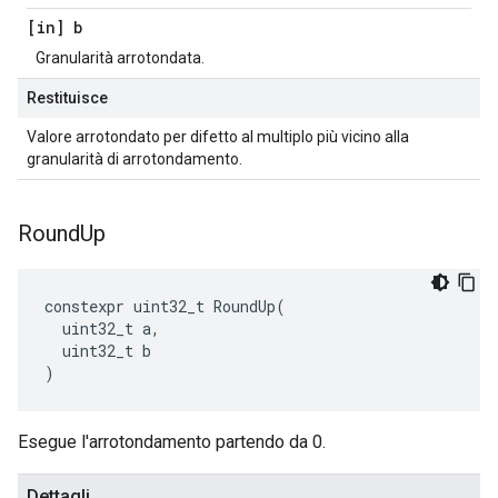
[in] b
Granularità arrotondata.
Restituisce
Valore arrotondato per difetto al multiplo più vicino alla
granularità di arrotondamento.
Round
Up
constexpr
uint32_t
RoundUp
(
uint32_t
a
,
uint32_t
b
)
Esegue l'arrotondamento partendo da 0.
Dettagli