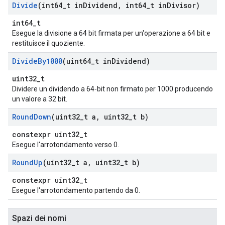
Divide
(int64
_
t in
Dividend
,
int64
_
t in
Divisor)
int64_t
Esegue la divisione a 64 bit firmata per un'operazione a 64 bit e
restituisce il quoziente.
Divide
By1000
(uint64
_
t in
Dividend)
uint32_t
Dividere un dividendo a 64-bit non firmato per 1000 producendo
un valore a 32 bit.
Round
Down
(uint32
_
t a
,
uint32
_
t b)
constexpr uint32_t
Esegue l'arrotondamento verso 0.
Round
Up
(uint32
_
t a
,
uint32
_
t b)
constexpr uint32_t
Esegue l'arrotondamento partendo da 0.
Spazi dei nomi