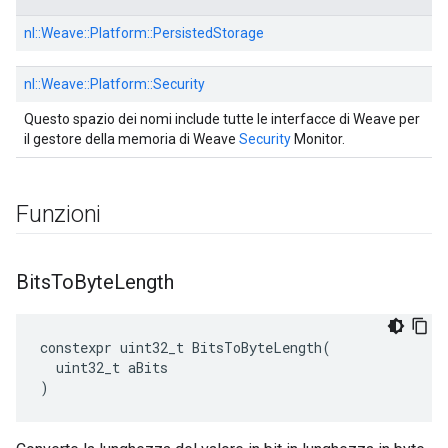
nl::
Weave::
Platform::
PersistedStorage
nl::
Weave::
Platform::
Security
Questo spazio dei nomi include tutte le interfacce di Weave per
il gestore della memoria di Weave
Security
Monitor.
Funzioni
Bits
To
Byte
Length
constexpr
uint32_t
BitsToByteLength
(
uint32_t
aBits
)