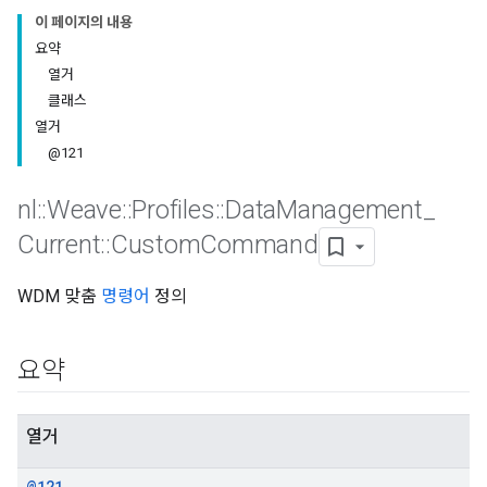
이 페이지의 내용
요약
열거
클래스
열거
@121
nl
::
Weave
::
Profiles
::
Data
Management
_
Current
::
Custom
Command
WDM 맞춤
명령어
정의
Id
요약
열거
@121