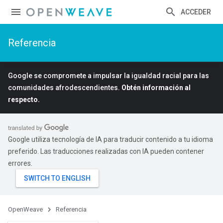
ACCEDER
Referencia
Google se compromete a impulsar la igualdad racial para las
comunidades afrodescendientes.
Obtén información al
respecto.
Google utiliza tecnología de IA para traducir contenido a tu idioma
preferido. Las traducciones realizadas con IA pueden contener
errores.
Id
OpenWeave
Referencia