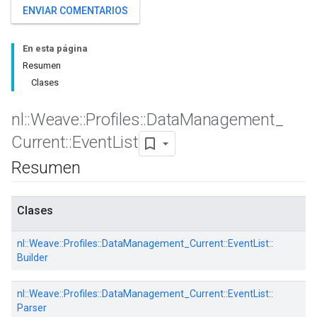
ENVIAR COMENTARIOS
En esta página
Resumen
Clases
nl
::
Weave
::
Profiles
::
Data
Management
_
Current
::
Event
List
Resumen
Clases
nl::
Weave::
Profiles::
DataManagement_Current::
EventList::
Builder
nl::
Weave::
Profiles::
DataManagement_Current::
EventList::
Parser