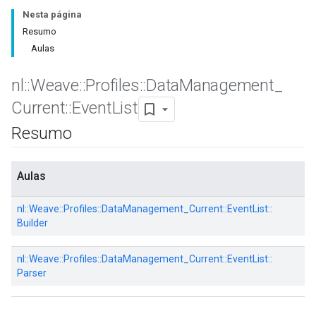
Nesta página
Resumo
Aulas
nl
::
Weave
::
Profiles
::
Data
Management
_
Current
::
Event
List
Resumo
Aulas
nl::
Weave::
Profiles::
DataManagement_Current::
EventList::
Builder
nl::
Weave::
Profiles::
DataManagement_Current::
EventList::
Parser