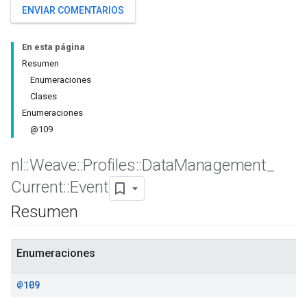
ENVIAR COMENTARIOS
En esta página
Resumen
Enumeraciones
Clases
Enumeraciones
@109
nl
::
Weave
::
Profiles
::
Data
Management
_
Current
::
Event
Id
Resumen
Enumeraciones
@109