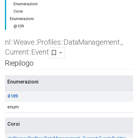
Enumerazioni
Corsi
Enumerazioni
@109
nl
::
Weave
::
Profiles
::
Data
Management
_
Current
::
Event
Id
Riepilogo
Enumerazioni
@109
enum
Corsi