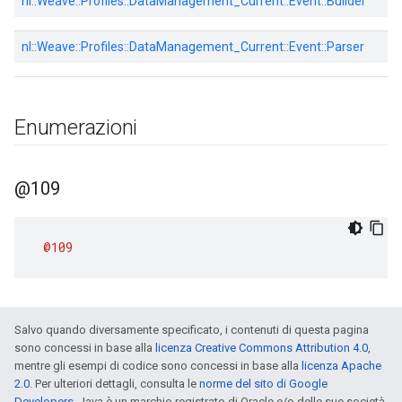
nl::
Weave::
Profiles::
DataManagement_Current::
Event::
Builder
nl::
Weave::
Profiles::
DataManagement_Current::
Event::
Parser
Enumerazioni
@109
@109
Salvo quando diversamente specificato, i contenuti di questa pagina
sono concessi in base alla
licenza Creative Commons Attribution 4.0
,
mentre gli esempi di codice sono concessi in base alla
licenza Apache
2.0
. Per ulteriori dettagli, consulta le
norme del sito di Google
Developers
. Java è un marchio registrato di Oracle e/o delle sue società