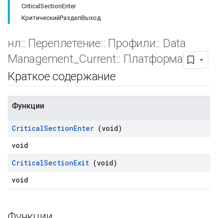
CriticalSectionEnter
КритическийРазделВыход
нл
::
Переплетение
::
Профили
::
Data
Management
_
Current
::
Платформа
Краткое содержание
Функции
Critical
Section
Enter
(void)
void
Critical
Section
Exit
(void)
void
Функции