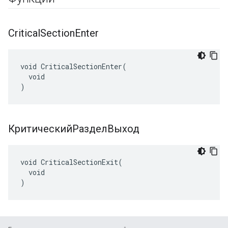
Critical
Section
Enter
void CriticalSectionEnter(

  void

)
КритическийРазделВыход
void CriticalSectionExit(

  void

)