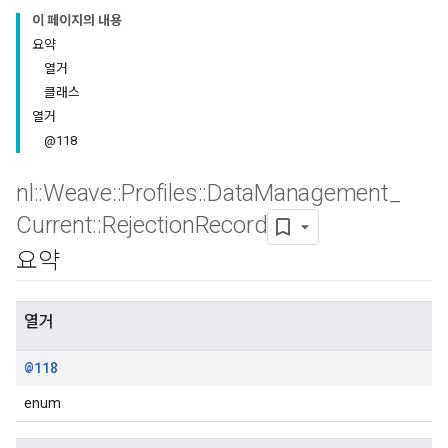
이 페이지의 내용
요약
열거
클래스
열거
@118
nl
::
Weave
::
Profiles
::
Data
Management
_
Current
::
Rejection
Record
요약
Id
열거
@118
enum