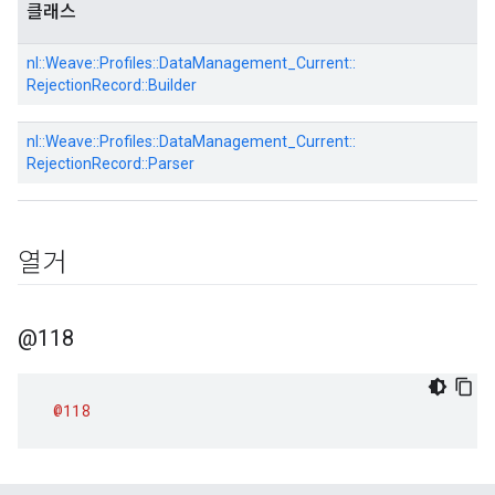
클래스
nl::
Weave::
Profiles::
DataManagement_Current::
RejectionRecord::
Builder
nl::
Weave::
Profiles::
DataManagement_Current::
RejectionRecord::
Parser
열거
@118
@118