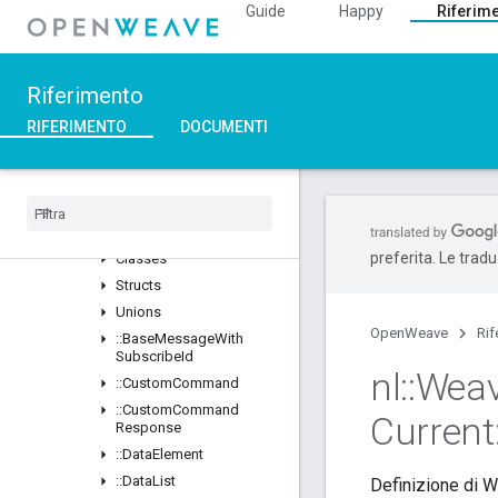
Guide
Happy
Riferim
::DeviceManager
::Profiles
Panoramica
Riferimento
Classes
::BDX_Current
RIFERIMENTO
DOCUMENTI
::BDX_Development
::
Bulk
Data
Transfer
::
Data
Management
_
Current
Panoramica
preferita. Le trad
Classes
Structs
Unions
OpenWeave
Rif
::
Base
Message
With
Subscribe
Id
nl
::
Wea
::
Custom
Command
::
Custom
Command
Current
Response
::
Data
Element
::
Data
List
Definizione di 