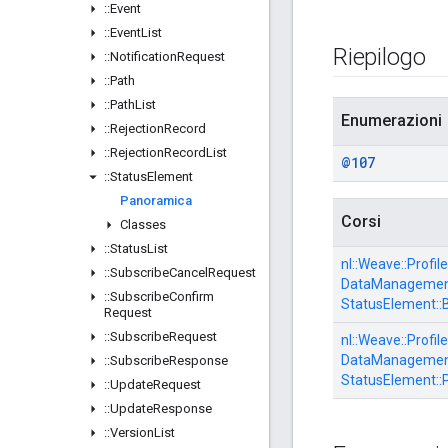
::
Event
::
Event
List
Riepilogo
::
Notification
Request
::
Path
::
Path
List
Enumerazioni
::
Rejection
Record
::
Rejection
Record
List
@107
::
Status
Element
Panoramica
Corsi
Classes
::
Status
List
nl::
Weave::
Profile
::
Subscribe
Cancel
Request
DataManagement
::
Subscribe
Confirm
StatusElement::
Request
::
Subscribe
Request
nl::
Weave::
Profile
DataManagement
::
Subscribe
Response
StatusElement::
::
Update
Request
::
Update
Response
::
Version
List