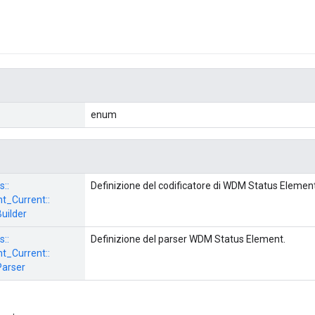
enum
s::
Definizione del codificatore di WDM Status Element
_Current::
Builder
s::
Definizione del parser WDM Status Element.
_Current::
Parser