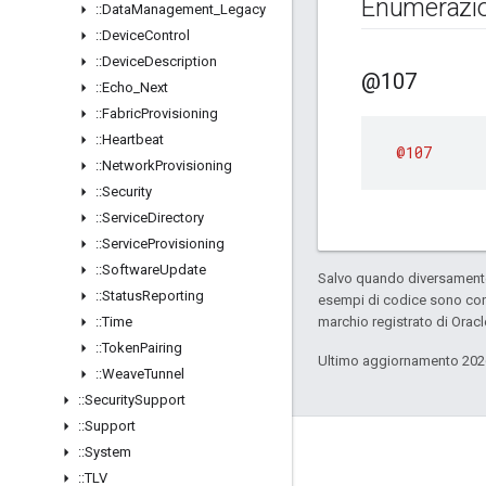
Enumerazio
::
Data
Management
_
Legacy
::
Device
Control
::
Device
Description
@107
::
Echo
_
Next
::
Fabric
Provisioning
::
Heartbeat
@107
::
Network
Provisioning
::
Security
::
Service
Directory
::
Service
Provisioning
::
Software
Update
Salvo quando diversamente 
::
Status
Reporting
esempi di codice sono con
::
Time
marchio registrato di Oracl
::
Token
Pairing
Ultimo aggiornamento 202
::
Weave
Tunnel
::
Security
Support
::
Support
GitHub
::
System
::
TLV