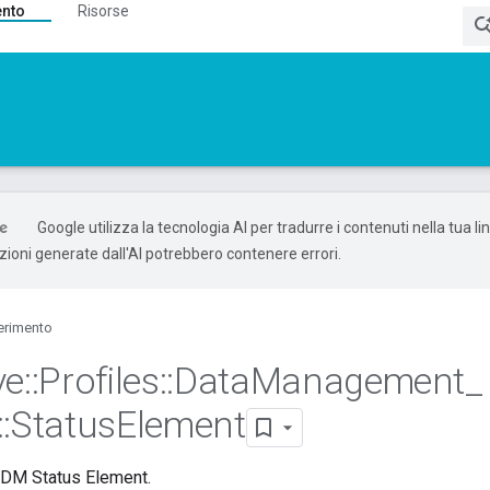
ento
Risorse
Google utilizza la tecnologia AI per tradurre i contenuti nella tua l
uzioni generate dall'AI potrebbero contenere errori.
erimento
ve
::
Profiles
::
Data
Management
_
::
Status
Element
WDM Status Element.