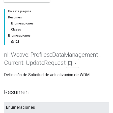
En esta página
Resumen
Enumeraciones
Clases
Enumeraciones
@123
nl
::
Weave
::
Profiles
::
Data
Management
_
Current
::
Update
Request
Id
Definición de Solicitud de actualización de WDM.
Resumen
Enumeraciones