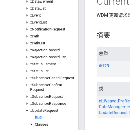
Current
::
Data
Element
::
Data
List
WDM 更新请求
::
Event
::
Event
List
::
Notification
Request
摘要
::
Path
::
Path
List
::
Rejection
Record
枚举
::
Rejection
Record
List
::
Status
Element
@123
::
Status
List
::
Subscribe
Cancel
Request
::
Subscribe
Confirm
类
Request
::
Subscribe
Request
nl::
Weave::
Profile
::
Subscribe
Response
DataManagement
::
Update
Request
UpdateRequest::
概览
Classes