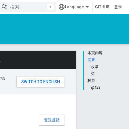
/
GITHUB
登录
本页内容
。
摘要
枚举
类
含错
枚举
@123
发送反馈