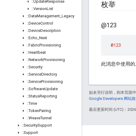
::
Update
Response
枚举
::
Version
List
::
Data
Management
_
Legacy
::
Device
Control
@123
::
Device
Description
::
Echo
_
Next
@123
::
Fabric
Provisioning
::
Heartbeat
::
Network
Provisioning
此消息中使用的
::
Security
::
Service
Directory
::
Service
Provisioning
::
Software
Update
如未另行说明，则本页面
::
Status
Reporting
Google Developers 网站
::
Time
最后更新时间 (UTC)：2026-
::
Token
Pairing
::
Weave
Tunnel
::
Security
Support
::
Support
GitHub