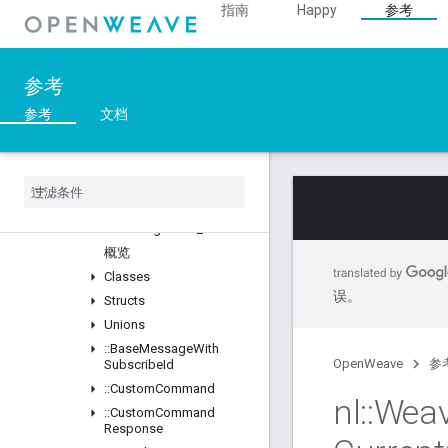
指南
Happy
参考
::Crypto
::DeviceLayer
::DeviceManager
参考
::Profiles
概览
参考
文档
Classes
::
BDX
_
Current
::
BDX
_
Development
::
Bulk
Data
Transfer
::
Data
Management
_
Current
概览
Classes
误。
Structs
Unions
::
Base
Message
With
OpenWeave
参
Subscribe
Id
::
Custom
Command
nl
::
Wea
::
Custom
Command
Response