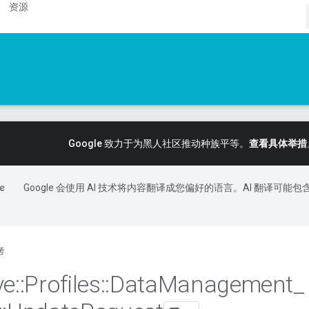
资源
Google 致力于为黑人社区推动种族平等。
查看具体举措
Google 会使用 AI 技术将内容翻译成您偏好的语言。AI 翻译可能包
考
ve
::
Profiles
::
Data
Management
_