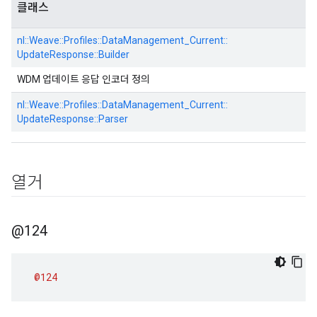
클래스
nl::
Weave::
Profiles::
DataManagement_Current::
UpdateResponse::
Builder
WDM 업데이트 응답 인코더 정의
nl::
Weave::
Profiles::
DataManagement_Current::
UpdateResponse::
Parser
열거
@124
@124