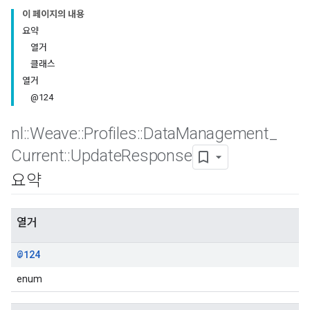
이 페이지의 내용
요약
열거
클래스
열거
@124
nl
::
Weave
::
Profiles
::
Data
Management
_
Current
::
Update
Response
요약
Id
열거
@124
enum