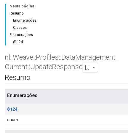
Nesta página
Resumo
Enumerações
Classes
Enumerações
@124
nl
::
Weave
::
Profiles
::
Data
Management
_
Current
::
Update
Response
Resumo
Id
Enumerações
@124
enum