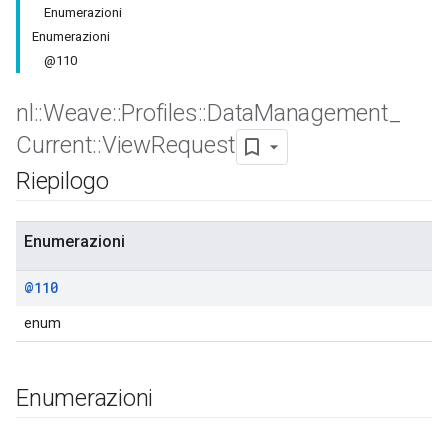
Enumerazioni
Enumerazioni
@110
nl
::
Weave
::
Profiles
::
Data
Management
_
Current
::
View
Request
Riepilogo
Enumerazioni
@110
enum
Enumerazioni