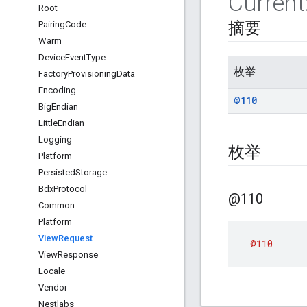
Current
Root
摘要
Pairing
Code
Warm
Device
Event
Type
枚举
Factory
Provisioning
Data
Encoding
@110
Big
Endian
Little
Endian
Logging
枚举
Platform
Persisted
Storage
Bdx
Protocol
@110
Common
Platform
View
Request
@110
View
Response
Locale
Vendor
Nestlabs