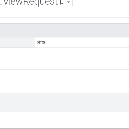
::
View
Request
枚举