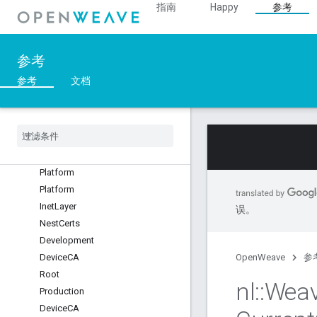
指南
Happy
参考
参考
参考
文档
C++
Overview
::
nl
Modules
Namespaces
Platform
Platform
Inet
Layer
误。
Nest
Certs
Development
Device
CA
OpenWeave
参
Root
nl
::
Wea
Production
Device
CA