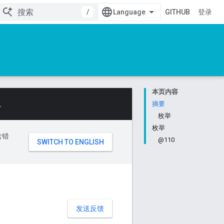
/
GITHUB
登录
本页内容
。
摘要
枚举
枚举
含错
@110
发送反馈