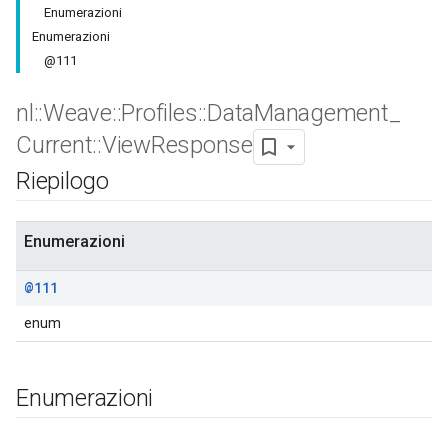
Enumerazioni
Enumerazioni
@111
nl
::
Weave
::
Profiles
::
Data
Management
_
Current
::
View
Response
Riepilogo
Enumerazioni
@111
enum
Enumerazioni