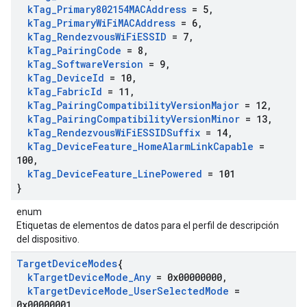
k
Tag
_
Primary802154MACAddress
= 5
,
k
Tag
_
Primary
Wi
Fi
MACAddress
= 6
,
k
Tag
_
Rendezvous
Wi
Fi
ESSID
= 7
,
k
Tag
_
Pairing
Code
= 8
,
k
Tag
_
Software
Version
= 9
,
k
Tag
_
Device
Id
= 10
,
k
Tag
_
Fabric
Id
= 11
,
k
Tag
_
Pairing
Compatibility
Version
Major
= 12
,
k
Tag
_
Pairing
Compatibility
Version
Minor
= 13
,
k
Tag
_
Rendezvous
Wi
Fi
ESSIDSuffix
= 14
,
k
Tag
_
Device
Feature
_
Home
Alarm
Link
Capable
=
100
,
k
Tag
_
Device
Feature
_
Line
Powered
= 101
}
enum
Etiquetas de elementos de datos para el perfil de descripción
del dispositivo.
Target
Device
Modes
{
k
Target
Device
Mode
_
Any
= 0x00000000
,
k
Target
Device
Mode
_
User
Selected
Mode
=
0x00000001