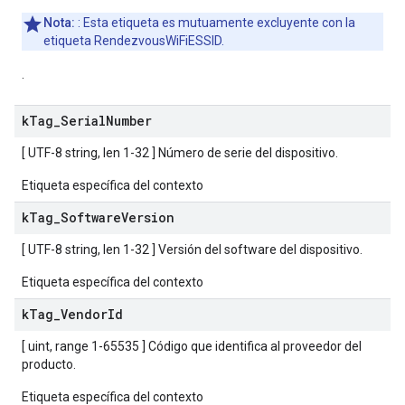
Nota:
: Esta etiqueta es mutuamente excluyente con la
etiqueta RendezvousWiFiESSID.
.
k
Tag
_
Serial
Number
[ UTF-8 string, len 1-32 ] Número de serie del dispositivo.
Etiqueta específica del contexto
k
Tag
_
Software
Version
[ UTF-8 string, len 1-32 ] Versión del software del dispositivo.
Etiqueta específica del contexto
k
Tag
_
Vendor
Id
[ uint, range 1-65535 ] Código que identifica al proveedor del
producto.
Etiqueta específica del contexto