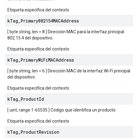
Etiqueta específica del contexto
k
Tag
_
Primary802154MACAddress
[ byte string, len = 8 ] Dirección MAC para la interfaz principal
802.15.4 del dispositivo.
Etiqueta específica del contexto
k
Tag
_
Primary
Wi
Fi
MACAddress
[ byte string, len = 6 ] Dirección MAC de la interfaz Wi-Fi principal
del dispositivo.
Etiqueta específica del contexto
k
Tag
_
Product
Id
[ uint, range 1-65535 ] Código que identifica un producto.
Etiqueta específica del contexto
k
Tag
_
Product
Revision