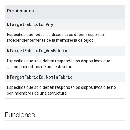
Propiedades
k
Target
Fabric
Id
_
Any
Especifica que todos los dispositivos deben responder
independientemente de la membresía de tejido.
k
Target
Fabric
Id
_
Any
Fabric
Especifica que solo deben responder los dispositivos que
__son_ miembros de una estructura.
k
Target
Fabric
Id
_
Not
In
Fabric
Especifica que solo deben responder los dispositivos que
no
son miembros de una estructura.
Funciones