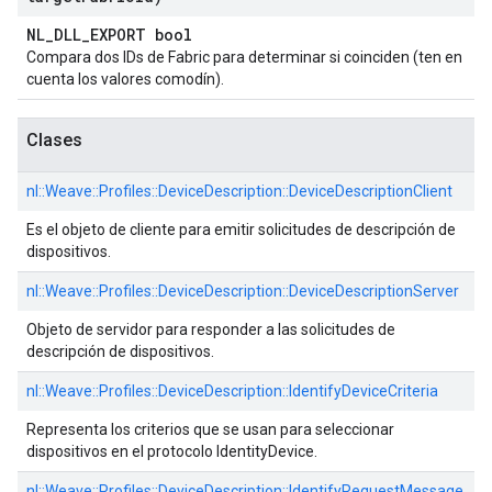
NL_DLL_EXPORT bool
Compara dos IDs de Fabric para determinar si coinciden (ten en
cuenta los valores comodín).
Clases
nl::
Weave::
Profiles::
DeviceDescription::
DeviceDescriptionClient
Es el objeto de cliente para emitir solicitudes de descripción de
dispositivos.
nl::
Weave::
Profiles::
DeviceDescription::
DeviceDescriptionServer
Objeto de servidor para responder a las solicitudes de
descripción de dispositivos.
nl::
Weave::
Profiles::
DeviceDescription::
IdentifyDeviceCriteria
Representa los criterios que se usan para seleccionar
dispositivos en el protocolo IdentityDevice.
nl::
Weave::
Profiles::
DeviceDescription::
IdentifyRequestMessage