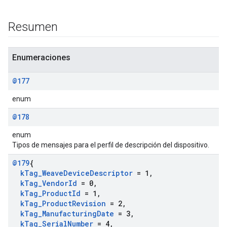
Resumen
Enumeraciones
@177
enum
@178
enum
Tipos de mensajes para el perfil de descripción del dispositivo.
@179
{
k
Tag
_
Weave
Device
Descriptor
= 1
,
k
Tag
_
Vendor
Id
= 0
,
k
Tag
_
Product
Id
= 1
,
k
Tag
_
Product
Revision
= 2
,
k
Tag
_
Manufacturing
Date
= 3
,
k
Tag
_
Serial
Number
= 4
,