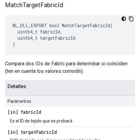
Match
Target
Fabric
Id
NL_DLL_EXPORT bool MatchTargetFabricId(

  uint64_t fabricId,

  uint64_t targetFabricId

)
Compara dos IDs de Fabric para determinar si coinciden
(ten en cuenta los valores comodín).
Detalles
Parámetros
[in] fabric
Id
Es el ID de tejido que se probará.
[in] target
Fabric
Id