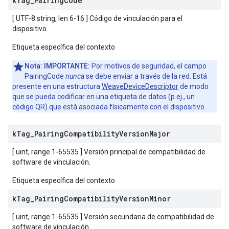
k
Tag
_
Pairing
Code
[ UTF-8 string, len 6-16 ] Código de vinculación para el
dispositivo.
Etiqueta específica del contexto
Nota:
IMPORTANTE:
Por motivos de seguridad, el campo
PairingCode
nunca
se debe enviar a través de la red. Está
presente en una estructura
WeaveDeviceDescriptor
de modo
que se pueda codificar en una etiqueta de datos (p.ej., un
código QR) que está asociada físicamente con el dispositivo.
k
Tag
_
Pairing
Compatibility
Version
Major
[ uint, range 1-65535 ] Versión principal de compatibilidad de
software de vinculación.
Etiqueta específica del contexto
k
Tag
_
Pairing
Compatibility
Version
Minor
[ uint, range 1-65535 ] Versión secundaria de compatibilidad de
software de vinculación.