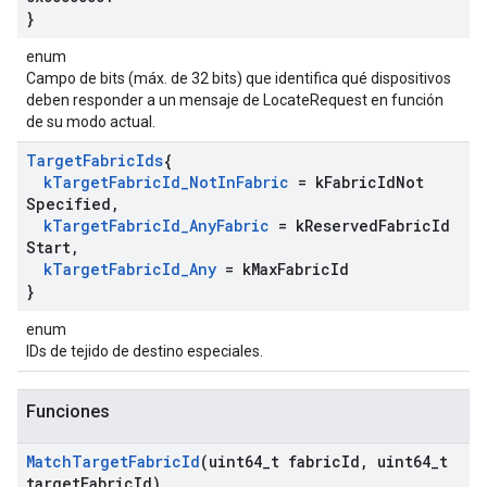
}
enum
Campo de bits (máx. de 32 bits) que identifica qué dispositivos
deben responder a un mensaje de LocateRequest en función
de su modo actual.
Target
Fabric
Ids
{
k
Target
Fabric
Id
_
Not
In
Fabric
= k
Fabric
Id
Not
Specified
,
k
Target
Fabric
Id
_
Any
Fabric
= k
Reserved
Fabric
Id
Start
,
k
Target
Fabric
Id
_
Any
= k
Max
Fabric
Id
}
enum
IDs de tejido de destino especiales.
Funciones
Match
Target
Fabric
Id
(uint64
_
t fabric
Id
,
uint64
_
t
target
Fabric
Id)