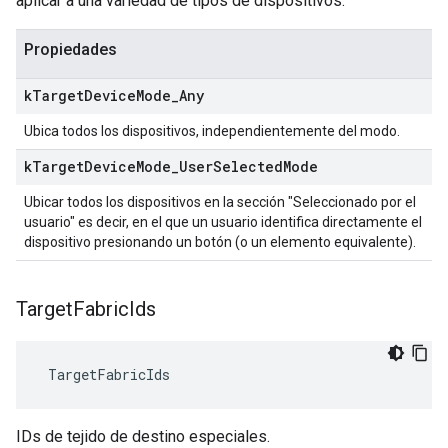
aplicar a una variedad de tipos de dispositivos.
Propiedades
k
Target
Device
Mode
_
Any
Ubica todos los dispositivos, independientemente del modo.
k
Target
Device
Mode
_
User
Selected
Mode
Ubicar todos los dispositivos en la sección "Seleccionado por el
usuario" es decir, en el que un usuario identifica directamente el
dispositivo presionando un botón (o un elemento equivalente).
Target
Fabric
Ids
 TargetFabricIds
IDs de tejido de destino especiales.