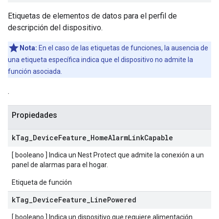
Etiquetas de elementos de datos para el perfil de
descripción del dispositivo.
Nota:
En el caso de las etiquetas de funciones, la ausencia de
una etiqueta específica indica que el dispositivo no admite la
función asociada.
.
Propiedades
k
Tag
_
Device
Feature
_
Home
Alarm
Link
Capable
[ booleano ] Indica un Nest Protect que admite la conexión a un
panel de alarmas para el hogar.
Etiqueta de función
k
Tag
_
Device
Feature
_
Line
Powered
[ booleano ] Indica un dispositivo que requiere alimentación