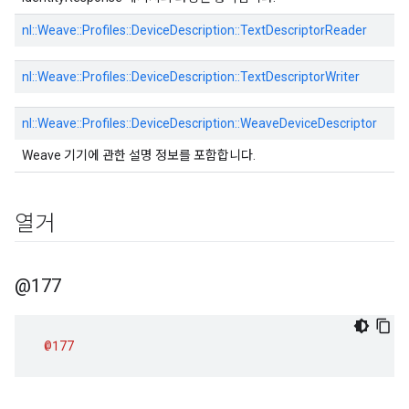
nl::
Weave::
Profiles::
DeviceDescription::
TextDescriptorReader
nl::
Weave::
Profiles::
DeviceDescription::
TextDescriptorWriter
nl::
Weave::
Profiles::
DeviceDescription::
WeaveDeviceDescriptor
Weave 기기에 관한 설명 정보를 포함합니다.
열거
@177
@177