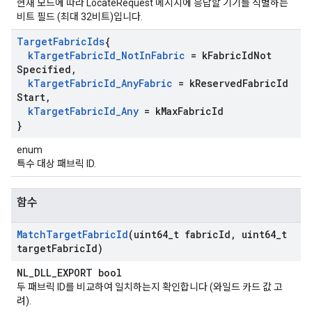
현재 모드에 따라 LocateRequest 메시지에 응답할 기기를 식별하는
비트 필드 (최대 32비트)입니다.
Target
Fabric
Ids
{
k
Target
Fabric
Id
_
Not
In
Fabric
= k
Fabric
Id
Not
Specified
,
k
Target
Fabric
Id
_
Any
Fabric
= k
Reserved
Fabric
Id
Start
,
k
Target
Fabric
Id
_
Any
= k
Max
Fabric
Id
}
enum
특수 대상 패브릭 ID.
함수
Match
Target
Fabric
Id
(uint64
_
t fabric
Id
,
uint64
_
t
target
Fabric
Id)
NL_DLL_EXPORT bool
두 패브릭 ID를 비교하여 일치하는지 확인합니다 (와일드 카드 값 고
려).