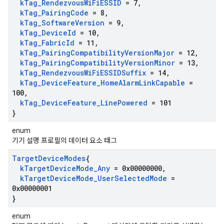
k
Tag
_
Rendezvous
Wi
Fi
ESSID
= 7
,
k
Tag
_
Pairing
Code
= 8
,
k
Tag
_
Software
Version
= 9
,
k
Tag
_
Device
Id
= 10
,
k
Tag
_
Fabric
Id
= 11
,
k
Tag
_
Pairing
Compatibility
Version
Major
= 12
,
k
Tag
_
Pairing
Compatibility
Version
Minor
= 13
,
k
Tag
_
Rendezvous
Wi
Fi
ESSIDSuffix
= 14
,
k
Tag
_
Device
Feature
_
Home
Alarm
Link
Capable
=
100
,
k
Tag
_
Device
Feature
_
Line
Powered
= 101
}
enum
기기 설명 프로필의 데이터 요소 태그
Target
Device
Modes
{
k
Target
Device
Mode
_
Any
= 0x00000000
,
k
Target
Device
Mode
_
User
Selected
Mode
=
0x00000001
}
enum