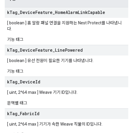
k
Tag
_
Device
Feature
_
Home
Alarm
Link
Capable
[ boolean ] 홈 알람 패널 연결을 지원하는 Nest Protect를 나타냅니
다.
기능 태그
k
Tag
_
Device
Feature
_
Line
Powered
[ boolean ] 유선 전원이 필요한 기기를 나타냅니다.
기능 태그
k
Tag
_
Device
Id
[ uint, 2^64 max ] Weave 기기 ID입니다.
문맥별 태그
k
Tag
_
Fabric
Id
[ uint, 2^64 max ] 기기가 속한 Weave 직물의 ID입니다.