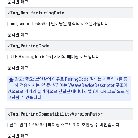
문맥별 태그
k
Tag
_
Manufacturing
Date
[ uint, scope 1-65535 ] 인코딩된 형식의 제조일자입니다.
문맥별 태그
k
Tag
_
Pairing
Code
[ UTF-8 string, len 6-16 ] 기기의 페어링 코드입니다.
문맥별 태그
참고:
중요:
보안상의 이유로 PairingCode 필드는 네트워크를 통
해 전송해서는
안 됩니다
. 이는
WeaveDeviceDescriptor
구조에
있으므로 기기와 물리적으로 연결된 데이터 라벨 (예: QR 코드)으로 인
코딩될 수 있습니다.
k
Tag
_
Pairing
Compatibility
Version
Major
[ 단위, 범위 1-65535 ] 페어링 소프트웨어 호환성 주 버전입니다.
문맥별 태그