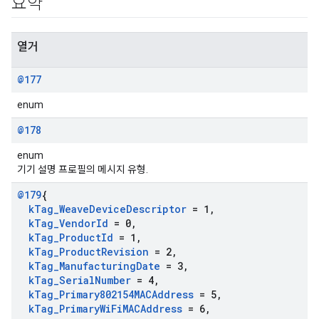
요약
열거
@177
enum
@178
enum
기기 설명 프로필의 메시지 유형.
@179
{
k
Tag
_
Weave
Device
Descriptor
= 1
,
k
Tag
_
Vendor
Id
= 0
,
k
Tag
_
Product
Id
= 1
,
k
Tag
_
Product
Revision
= 2
,
k
Tag
_
Manufacturing
Date
= 3
,
k
Tag
_
Serial
Number
= 4
,
k
Tag
_
Primary802154MACAddress
= 5
,
k
Tag
_
Primary
Wi
Fi
MACAddress
= 6
,