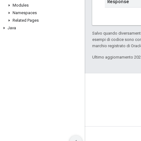
Response
Modules
Namespaces
Related Pages
Java
Salvo quando diversamente 
esempi di codice sono con
marchio registrato di Oracl
Ultimo aggiornamento 202
GitHub
OpenWeave
Happy
OpenThread
Termini
Privacy
Manage cookies