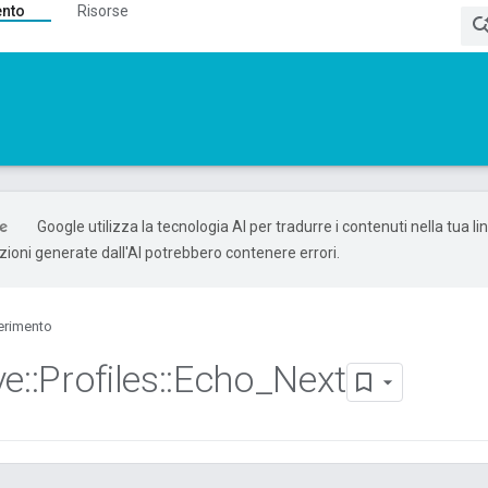
ento
Risorse
Google utilizza la tecnologia AI per tradurre i contenuti nella tua l
uzioni generate dall'AI potrebbero contenere errori.
erimento
ve
::
Profiles
::
Echo
_
Next