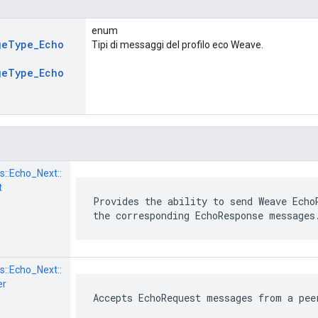
enum
ge
Type
_
Echo
Tipi di messaggi del profilo eco Weave.
ge
Type
_
Echo
s::
Echo_Next::
t
Provides the ability to send Weave Echo
the corresponding EchoResponse messages
s::
Echo_Next::
er
Accepts EchoRequest messages from a pee