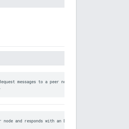
Request messages to a peer node and receive

.
r node and responds with an EchoResponse message.