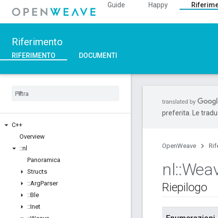
Guide
Happy
Riferim
Riferimento
RIFERIMENTO
DOCUMENTI
preferita. Le trad
C++
Overview
OpenWeave
Rif
::
nl
Panoramica
nl
::
Wea
Structs
::
Arg
Parser
Riepilogo
::
Ble
::
Inet