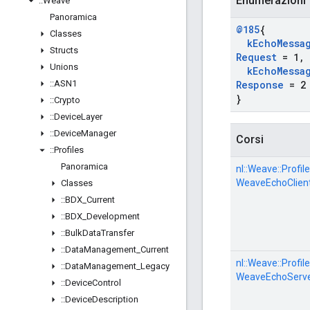
Enumerazioni
::
Weave
Panoramica
@185
{
Classes
k
Echo
Messa
Structs
Request
= 1
,
Unions
k
Echo
Messa
::
ASN1
Response
= 2
}
::
Crypto
::
Device
Layer
::
Device
Manager
Corsi
::
Profiles
Panoramica
nl::
Weave::
Profile
WeaveEchoClien
Classes
::
BDX
_
Current
::
BDX
_
Development
::
Bulk
Data
Transfer
::
Data
Management
_
Current
nl::
Weave::
Profile
::
Data
Management
_
Legacy
WeaveEchoServ
::
Device
Control
::
Device
Description