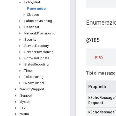
::
Echo
_
Next
Panoramica
Classes
::
Fabric
Provisioning
Enumerazio
::
Heartbeat
::
Network
Provisioning
@185
::
Security
::
Service
Directory
::
Service
Provisioning
@185
::
Software
Update
::
Status
Reporting
::
Time
Tipi di messaggi
::
Token
Pairing
::
Weave
Tunnel
Proprietà
::
Security
Support
::
Support
k
Echo
Message
::
System
Request
::
TLV
k
Echo
Message
::
Warm