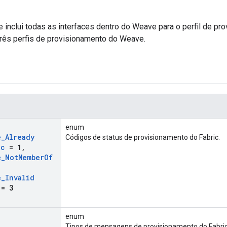
inclui todas as interfaces dentro do Weave para o perfil de pr
rês perfis de provisionamento do Weave.
enum
e
_
Already
Códigos de status de provisionamento do Fabric.
ic
= 1
,
e
_
Not
Member
Of
e
_
Invalid
= 3
enum
Tipos de mensagens de provisionamento do Fabric