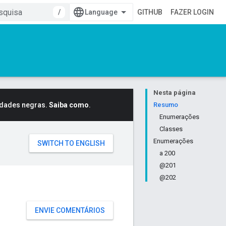
/
GITHUB
FAZER LOGIN
Nesta página
idades negras.
Saiba como
.
Resumo
Enumerações
Classes
Enumerações
a 200
@201
@202
ENVIE COMENTÁRIOS