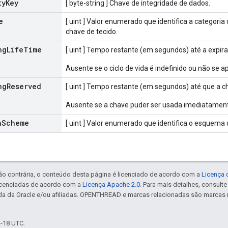
ty
Key
[ byte-string ] Chave de integridade de dados.
e
[ uint ] Valor enumerado que identifica a categoria
chave de tecido.
ng
Life
Time
[ uint ] Tempo restante (em segundos) até a expir
Ausente se o ciclo de vida é indefinido ou não se ap
ng
Reserved
[ uint ] Tempo restante (em segundos) até que a ch
Ausente se a chave puder ser usada imediatamen
n
Scheme
[ uint ] Valor enumerado que identifica o esquema
ão contrária, o conteúdo desta página é licenciado de acordo com a
Licença 
icenciadas de acordo com a
Licença Apache 2.0
. Para mais detalhes, consult
da da Oracle e/ou afiliadas. OPENTHREAD e marcas relacionadas são marcas 
2-18 UTC.