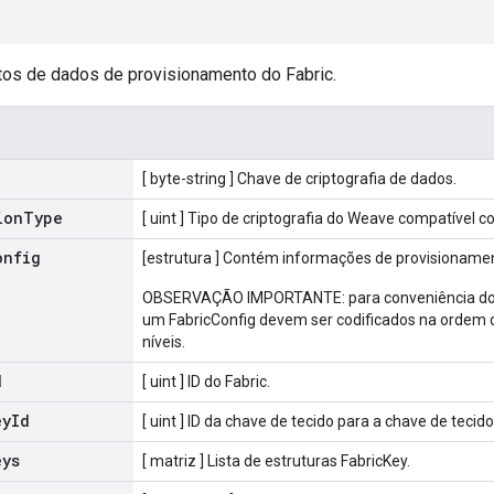
os de dados de provisionamento do Fabric.
[ byte-string ] Chave de criptografia de dados.
ion
Type
[ uint ] Tipo de criptografia do Weave compatível 
onfig
[estrutura ] Contém informações de provisioname
OBSERVAÇÃO IMPORTANTE: para conveniência dos 
um FabricConfig devem ser codificados na ordem 
níveis.
d
[ uint ] ID do Fabric.
ey
Id
[ uint ] ID da chave de tecido para a chave de tecido
eys
[ matriz ] Lista de estruturas FabricKey.