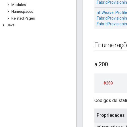
FabricProvisioni
Modules
Namespaces
nl::
Weave::
Profile
FabricProvisionin
Related Pages
FabricProvisioni
Java
Enumeraçõ
a 200
@200
Códigos de stat
Propriedades