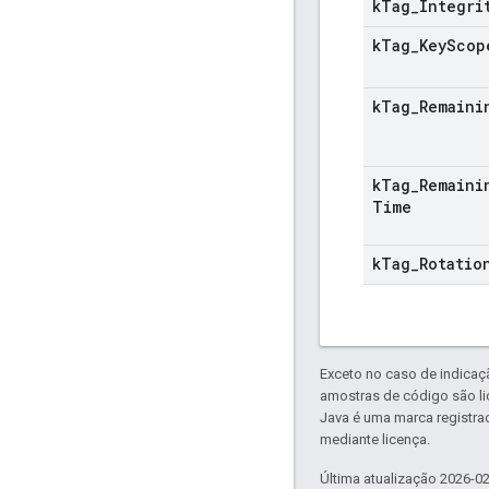
k
Tag
_
Integri
k
Tag
_
Key
Scop
k
Tag
_
Remaini
k
Tag
_
Remaini
Time
k
Tag
_
Rotatio
Exceto no caso de indicaç
amostras de código são l
Java é uma marca registra
mediante licença.
Última atualização 2026-0