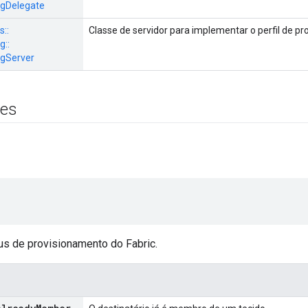
ngDelegate
s::
Classe de servidor para implementar o perfil de pr
g::
ngServer
es
us de provisionamento do Fabric.