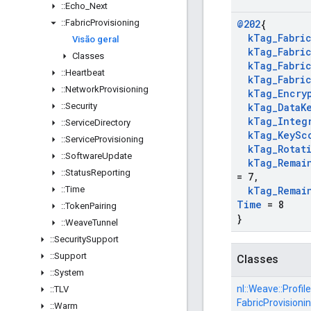
::
Echo
_
Next
::
Fabric
Provisioning
@202
{
k
Tag
_
Fabri
Visão geral
k
Tag
_
Fabri
Classes
k
Tag
_
Fabri
::
Heartbeat
k
Tag
_
Fabri
::
Network
Provisioning
k
Tag
_
Encry
::
Security
k
Tag
_
Data
K
k
Tag
_
Integ
::
Service
Directory
k
Tag
_
Key
Sc
::
Service
Provisioning
k
Tag
_
Rotat
::
Software
Update
k
Tag
_
Remai
::
Status
Reporting
= 7
,
::
Time
k
Tag
_
Remai
Time
= 8
::
Token
Pairing
}
::
Weave
Tunnel
::
Security
Support
::
Support
Classes
::
System
nl::
Weave::
Profile
::
TLV
FabricProvisionin
::
Warm