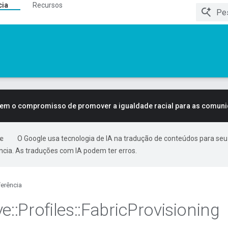
cia
Recursos
tem o compromisso de promover a igualdade racial para as comun
O Google usa tecnologia de IA na tradução de conteúdos para seu
ncia. As traduções com IA podem ter erros.
erência
ve
::
Profiles
::
Fabric
Provisioning