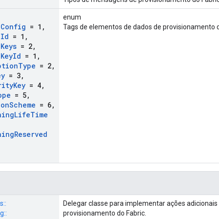
enum
c
Config
= 1
,
Tags de elementos de dados de provisionamento d
c
Id
= 1
,
c
Keys
= 2
,
c
Key
Id
= 1
,
ption
Type
= 2
,
ey
= 3
,
rity
Key
= 4
,
ope
= 5
,
ion
Scheme
= 6
,
ning
Life
Time
ning
Reserved
s::
Delegar classe para implementar ações adicionai
g::
provisionamento do Fabric.