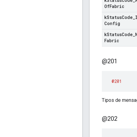
k
Status
Code
_
Of
Fabric
k
Status
Code
_
Config
k
Status
Code
_
Fabric
@201
@201
Tipos de mensag
@202