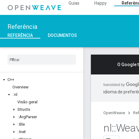
Guias
Happy
Referên
Referência
REFERÊNCIA
DOCUMENTOS
O Google 
C++
Overview
idioma de preferê
::
nl
Visão geral
Structs
OpenWeave
Ref
::
Arg
Parser
nl
::
Wea
::
Ble
::
Inet