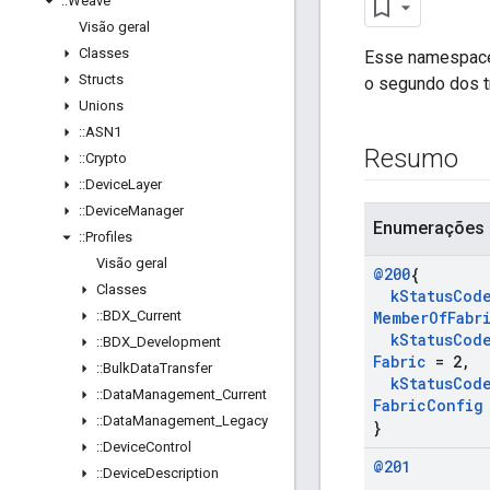
::
Weave
Visão geral
Classes
Esse namespace 
Structs
o segundo dos t
Unions
::
ASN1
Resumo
::
Crypto
::
Device
Layer
::
Device
Manager
Enumerações
::
Profiles
Visão geral
@200
{
Classes
k
Status
Cod
::
BDX
_
Current
Member
Of
Fabr
k
Status
Cod
::
BDX
_
Development
Fabric
= 2
,
::
Bulk
Data
Transfer
k
Status
Cod
::
Data
Management
_
Current
Fabric
Config
::
Data
Management
_
Legacy
}
::
Device
Control
@201
::
Device
Description