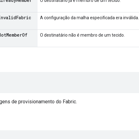
Already
Member
O destinatário já é membro de um tecido.
Invalid
Fabric
A configuração da malha especificada era inválida.
Not
Member
Of
O destinatário não é membro de um tecido.
ens de provisionamento do Fabric.