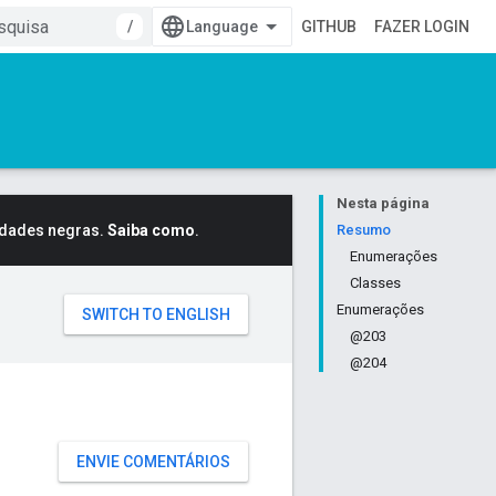
/
GITHUB
FAZER LOGIN
Nesta página
idades negras.
Saiba como
.
Resumo
Enumerações
Classes
Enumerações
@203
@204
ENVIE COMENTÁRIOS