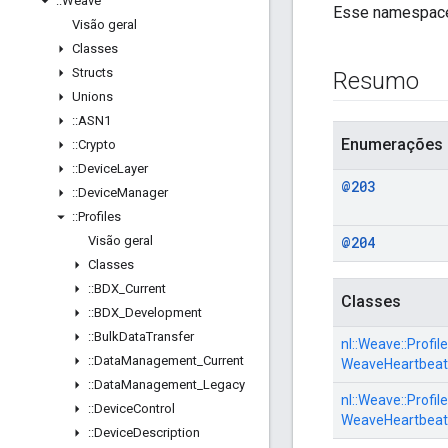
::
Weave
Esse namespace 
Visão geral
Classes
Structs
Resumo
Unions
::
ASN1
Enumerações
::
Crypto
::
Device
Layer
@203
::
Device
Manager
::
Profiles
Visão geral
@204
Classes
::
BDX
_
Current
Classes
::
BDX
_
Development
::
Bulk
Data
Transfer
nl::
Weave::
Profile
::
Data
Management
_
Current
WeaveHeartbeat
::
Data
Management
_
Legacy
nl::
Weave::
Profile
::
Device
Control
WeaveHeartbea
::
Device
Description