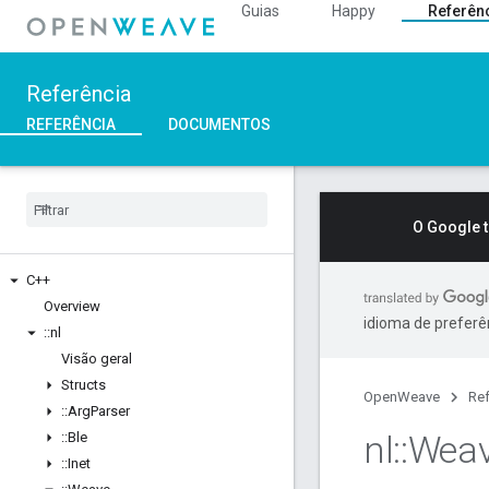
Guias
Happy
Referên
Referência
REFERÊNCIA
DOCUMENTOS
O Google 
C++
Overview
idioma de preferê
::
nl
Visão geral
Structs
OpenWeave
Ref
::
Arg
Parser
nl
::
Wea
::
Ble
::
Inet