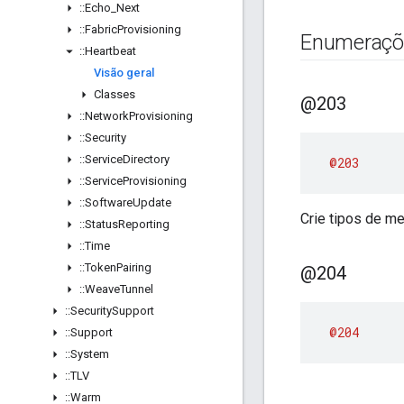
::
Echo
_
Next
::
Fabric
Provisioning
Enumeraçõ
::
Heartbeat
Visão geral
Classes
@203
::
Network
Provisioning
::
Security
::
Service
Directory
@203
::
Service
Provisioning
::
Software
Update
Crie tipos de 
::
Status
Reporting
::
Time
::
Token
Pairing
@204
::
Weave
Tunnel
::
Security
Support
@204
::
Support
::
System
::
TLV
::
Warm