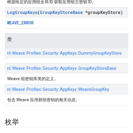
根据给定的应用组全局 ID 获取应用组主密钥 ID。
Log
Group
Keys
(
Group
Key
Store
Base
*group
Key
Store)
WEAVE_ERROR
类
nl::
Weave::
Profiles::
Security::
AppKeys::
DummyGroupKeyStore
nl::
Weave::
Profiles::
Security::
AppKeys::
GroupKeyStoreBase
Weave 组密钥库类的定义。
nl::
Weave::
Profiles::
Security::
AppKeys::
WeaveGroupKey
包含 Weave 应用群组密钥的相关信息。
枚举