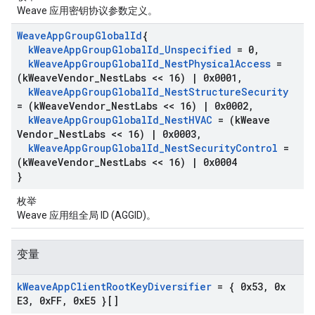
Weave 应用密钥协议参数定义。
Weave
App
Group
Global
Id
{
k
Weave
App
Group
Global
Id
_
Unspecified
= 0
,
k
Weave
App
Group
Global
Id
_
Nest
Physical
Access
=
(k
Weave
Vendor
_
Nest
Labs << 16)
|
0x0001
,
k
Weave
App
Group
Global
Id
_
Nest
Structure
Security
= (k
Weave
Vendor
_
Nest
Labs << 16)
|
0x0002
,
k
Weave
App
Group
Global
Id
_
Nest
HVAC
= (k
Weave
Vendor
_
Nest
Labs << 16)
|
0x0003
,
k
Weave
App
Group
Global
Id
_
Nest
Security
Control
=
(k
Weave
Vendor
_
Nest
Labs << 16)
|
0x0004
}
枚举
Weave 应用组全局 ID (AGGID)。
变量
k
Weave
App
Client
Root
Key
Diversifier
= { 0x53
,
0x
E3
,
0x
FF
,
0x
E5 }[]