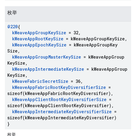
枚举
@220
{
k
Weave
App
Group
Key
Size
= 32
,
k
Weave
App
Root
Key
Size
= k
Weave
App
Group
Key
Size
,
k
Weave
App
Epoch
Key
Size
= k
Weave
App
Group
Key
Size
,
k
Weave
App
Group
Master
Key
Size
= k
Weave
App
Group
Key
Size
,
k
Weave
App
Intermediate
Key
Size
= k
Weave
App
Group
Key
Size
,
k
Weave
Fabric
Secret
Size
= 36
,
k
Weave
App
Fabric
Root
Key
Diversifier
Size
=
sizeof(
k
Weave
App
Fabric
Root
Key
Diversifier)
,
k
Weave
App
Client
Root
Key
Diversifier
Size
=
sizeof(
k
Weave
App
Client
Root
Key
Diversifier)
,
k
Weave
App
Intermediate
Key
Diversifier
Size
=
sizeof(
k
Weave
App
Intermediate
Key
Diversifier)
}
枚举