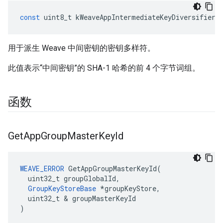
const
uint8_t
kWeaveAppIntermediateKeyDiversifier
[
用于派生 Weave 中间密钥的密钥多样符。
此值表示“中间密钥”的 SHA-1 哈希的前 4 个字节词组。
函数
Get
App
Group
Master
Key
Id
WEAVE_ERROR
 GetAppGroupMasterKeyId(

  uint32_t groupGlobalId,

GroupKeyStoreBase
 *groupKeyStore,

  uint32_t & groupMasterKeyId

)