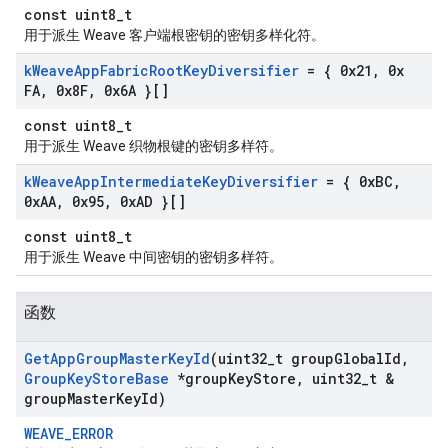
const uint8_t
用于派生 Weave 客户端根密钥的密钥多样化符。
k
Weave
App
Fabric
Root
Key
Diversifier
= { 0x21
,
0x
FA
,
0x8F
,
0x6A }[]
const uint8_t
用于派生 Weave 织物根键的密钥多样符。
k
Weave
App
Intermediate
Key
Diversifier
= { 0x
BC
,
0x
AA
,
0x95
,
0x
AD }[]
const uint8_t
用于派生 Weave 中间密钥的密钥多样符。
函数
Get
App
Group
Master
Key
Id
(uint32
_
t group
Global
Id
,
Group
Key
Store
Base
*group
Key
Store
,
uint32
_
t &
group
Master
Key
Id)
WEAVE_ERROR