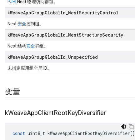
PJHI
.Nest 物理访问群组。
k
Weave
App
Group
Global
Id
_
Nest
Security
Control
Nest
安全
控制组。
k
Weave
App
Group
Global
Id
_
Nest
Structure
Security
Nest 结构
安全
群组。
k
Weave
App
Group
Global
Id
_
Unspecified
未指定应用组全局 ID。
变量
k
Weave
App
Client
Root
Key
Diversifier
const
uint8_t
kWeaveAppClientRootKeyDiversifier
[]
=