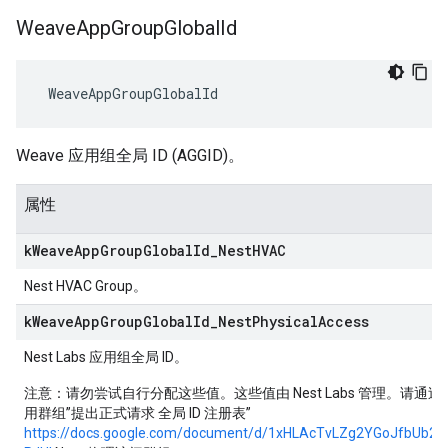
Weave
App
Group
Global
Id
 WeaveAppGroupGlobalId
Weave 应用组全局 ID (AGGID)。
属性
k
Weave
App
Group
Global
Id
_
Nest
HVAC
Nest HVAC Group。
k
Weave
App
Group
Global
Id
_
Nest
Physical
Access
Nest Labs 应用组全局 ID。
注意
：请勿尝试自行分配这些值。这些值由 Nest Labs 管理。请通过“Nes
用群组”提出正式请求 全局 ID 注册表”
https://docs.google.com/document/d/1xHLAcTvLZg2YGoJfbUb2