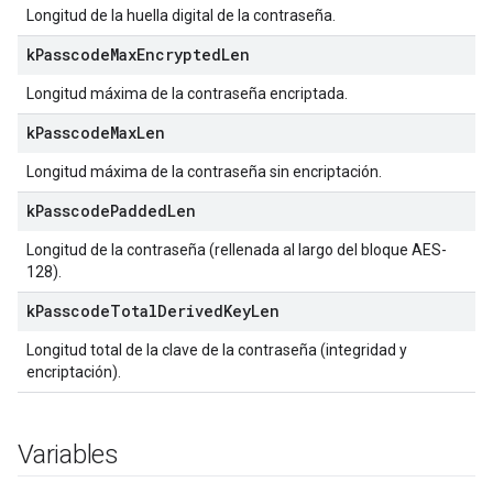
Longitud de la huella digital de la contraseña.
k
Passcode
Max
Encrypted
Len
Longitud máxima de la contraseña encriptada.
k
Passcode
Max
Len
Longitud máxima de la contraseña sin encriptación.
k
Passcode
Padded
Len
Longitud de la contraseña (rellenada al largo del bloque AES-
128).
k
Passcode
Total
Derived
Key
Len
Longitud total de la clave de la contraseña (integridad y
encriptación).
Variables