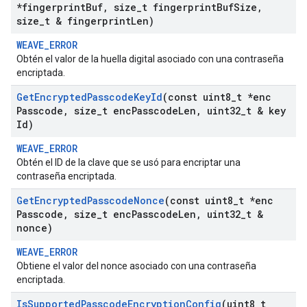
*fingerprint
Buf
,
size
_
t fingerprint
Buf
Size
,
size
_
t & fingerprint
Len)
WEAVE_ERROR
Obtén el valor de la huella digital asociado con una contraseña
encriptada.
Get
Encrypted
Passcode
Key
Id
(const uint8
_
t *enc
Passcode
,
size
_
t enc
Passcode
Len
,
uint32
_
t & key
Id)
WEAVE_ERROR
Obtén el ID de la clave que se usó para encriptar una
contraseña encriptada.
Get
Encrypted
Passcode
Nonce
(const uint8
_
t *enc
Passcode
,
size
_
t enc
Passcode
Len
,
uint32
_
t &
nonce)
WEAVE_ERROR
Obtiene el valor del nonce asociado con una contraseña
encriptada.
Is
Supported
Passcode
Encryption
Config
(uint8
_
t