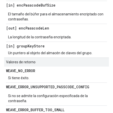
[in] enc
Passcode
Buf
Size
El tamaño del búfer para el almacenamiento encriptado con
contraseñas.
[out] enc
Passcode
Len
La longitud de la contraseña encriptada.
[in] group
Key
Store
Un puntero al objeto del almacén de claves del grupo.
Valores de retorno
WEAVE
_
NO
_
ERROR
Si tiene éxito.
WEAVE
_
ERROR
_
UNSUPPORTED
_
PASSCODE
_
CONFIG
Si no se admite la configuración especificada de la
contraseña.
WEAVE
_
ERROR
_
BUFFER
_
TOO
_
SMALL