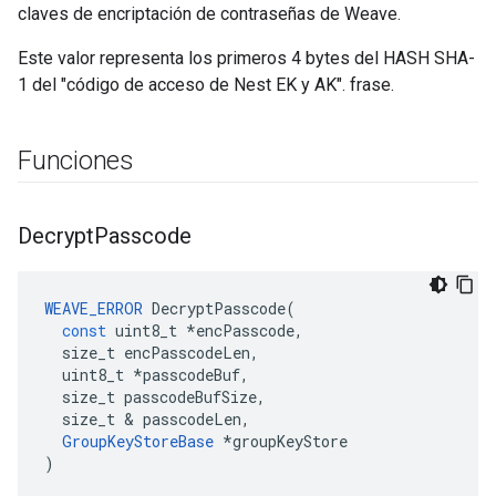
claves de encriptación de contraseñas de Weave.
Este valor representa los primeros 4 bytes del HASH SHA-
1 del "código de acceso de Nest EK y AK". frase.
Funciones
Decrypt
Passcode
WEAVE_ERROR
DecryptPasscode
(
const
uint8_t
*
encPasscode
,
size_t
encPasscodeLen
,
uint8_t
*
passcodeBuf
,
size_t
passcodeBufSize
,
size_t
&
passcodeLen
,
GroupKeyStoreBase
*
groupKeyStore
)