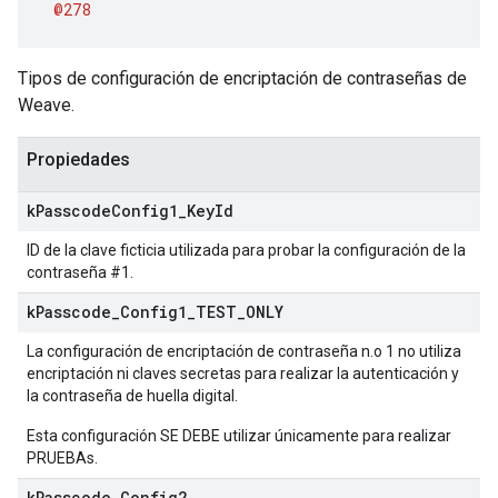
@278
Tipos de configuración de encriptación de contraseñas de
Weave.
Propiedades
k
Passcode
Config1
_
Key
Id
ID de la clave ficticia utilizada para probar la configuración de la
contraseña #1.
k
Passcode
_
Config1
_
TEST
_
ONLY
La configuración de encriptación de contraseña n.o 1 no utiliza
encriptación ni claves secretas para realizar la autenticación y
la contraseña de huella digital.
Esta configuración SE DEBE utilizar únicamente para realizar
PRUEBAs.
k
Passcode
_
Config2