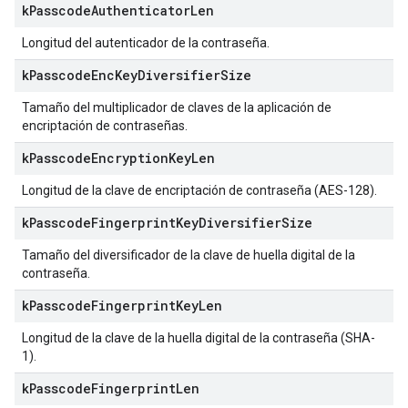
k
Passcode
Authenticator
Len
Longitud del autenticador de la contraseña.
k
Passcode
Enc
Key
Diversifier
Size
Tamaño del multiplicador de claves de la aplicación de
encriptación de contraseñas.
k
Passcode
Encryption
Key
Len
Longitud de la clave de encriptación de contraseña (AES-128).
k
Passcode
Fingerprint
Key
Diversifier
Size
Tamaño del diversificador de la clave de huella digital de la
contraseña.
k
Passcode
Fingerprint
Key
Len
Longitud de la clave de la huella digital de la contraseña (SHA-
1).
k
Passcode
Fingerprint
Len