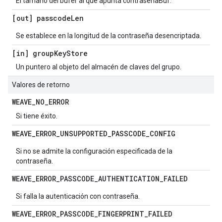
El tamaño del búfer al que apunta contraseñaBuf.
[out] passcode
Len
Se establece en la longitud de la contraseña desencriptada.
[in] group
Key
Store
Un puntero al objeto del almacén de claves del grupo.
Valores de retorno
WEAVE
_
NO
_
ERROR
Si tiene éxito.
WEAVE
_
ERROR
_
UNSUPPORTED
_
PASSCODE
_
CONFIG
Si no se admite la configuración especificada de la
contraseña.
WEAVE
_
ERROR
_
PASSCODE
_
AUTHENTICATION
_
FAILED
Si falla la autenticación con contraseña.
WEAVE
_
ERROR
_
PASSCODE
_
FINGERPRINT
_
FAILED