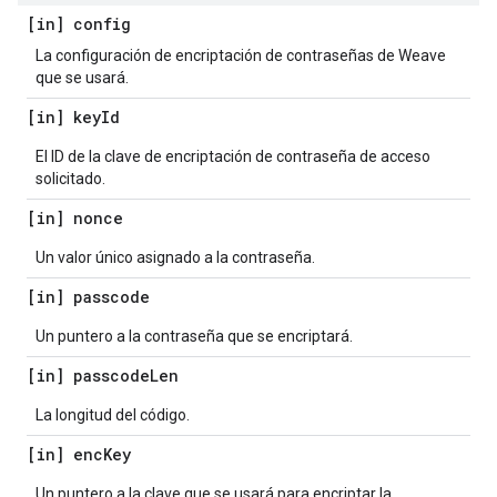
[in] config
La configuración de encriptación de contraseñas de Weave
que se usará.
[in] key
Id
El ID de la clave de encriptación de contraseña de acceso
solicitado.
[in] nonce
Un valor único asignado a la contraseña.
[in] passcode
Un puntero a la contraseña que se encriptará.
[in] passcode
Len
La longitud del código.
[in] enc
Key
Un puntero a la clave que se usará para encriptar la