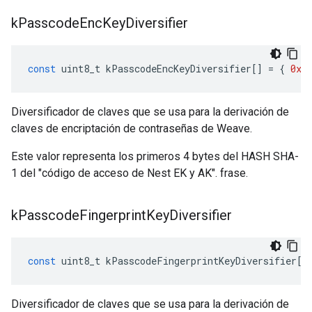
k
Passcode
Enc
Key
Diversifier
const
uint8_t
kPasscodeEncKeyDiversifier
[]
=
{
0x1
Diversificador de claves que se usa para la derivación de
claves de encriptación de contraseñas de Weave.
Este valor representa los primeros 4 bytes del HASH SHA-
1 del "código de acceso de Nest EK y AK". frase.
k
Passcode
Fingerprint
Key
Diversifier
const
uint8_t
kPasscodeFingerprintKeyDiversifier
[]
Diversificador de claves que se usa para la derivación de