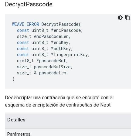
Decrypt
Passcode
WEAVE_ERROR
DecryptPasscode
(
const
uint8_t
*
encPasscode
,
size_t
encPasscodeLen
,
const
uint8_t
*
encKey
,
const
uint8_t
*
authKey
,
const
uint8_t
*
fingerprintKey
,
uint8_t
*
passcodeBuf
,
size_t
passcodeBufSize
,
size_t
&
passcodeLen
)
Desencriptar una contraseña que se encriptó con el
esquema de encriptación de contraseñas de Nest
Detalles
Parámetros