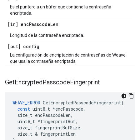
Es el puntero a un búfer que contiene la contraseña
encriptada.
[in] enc
Passcode
Len
Longitud de la contraseña encriptada.
[out] config
La configuración de encriptación de contraseñas de Weave
que usa la contraseña encriptada.
Get
Encrypted
Passcode
Fingerprint
WEAVE_ERROR
GetEncryptedPasscodeFingerprint
(
const
uint8_t
*
encPasscode
,
size_t
encPasscodeLen
,
uint8_t
*
fingerprintBuf
,
size_t
fingerprintBufSize
,
size_t
&
fingerprintLen