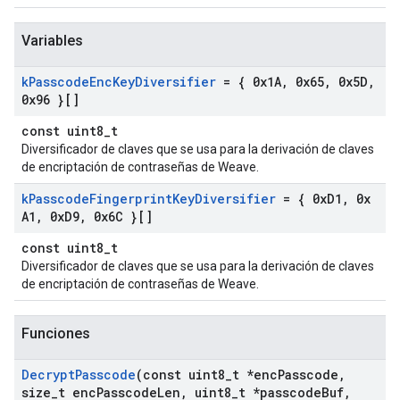
Variables
k
Passcode
Enc
Key
Diversifier
= { 0x1A
,
0x65
,
0x5D
,
0x96 }[]
const uint8_t
Diversificador de claves que se usa para la derivación de claves
de encriptación de contraseñas de Weave.
k
Passcode
Fingerprint
Key
Diversifier
= { 0x
D1
,
0x
A1
,
0x
D9
,
0x6C }[]
const uint8_t
Diversificador de claves que se usa para la derivación de claves
de encriptación de contraseñas de Weave.
Funciones
Decrypt
Passcode
(const uint8
_
t *enc
Passcode
,
size
_
t enc
Passcode
Len
,
uint8
_
t *passcode
Buf
,