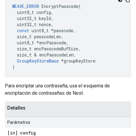
WEAVE_ERROR
EncryptPasscode
(
uint8_t
config
,
uint32_t
keyId
,
uint32_t
nonce
,
const
uint8_t
*
passcode
,
size_t
passcodeLen
,
uint8_t
*
encPasscode
,
size_t
encPasscodeBufSize
,
size_t
&
encPasscodeLen
,
GroupKeyStoreBase
*
groupKeyStore
)
Para encriptar una contraseña, usa el esquema de
encriptación de contraseñas de Nest.
Detalles
Parámetros
[in] config