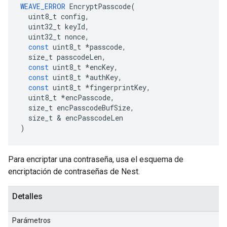
WEAVE_ERROR
EncryptPasscode
(
uint8_t
config
,
uint32_t
keyId
,
uint32_t
nonce
,
const
uint8_t
*
passcode
,
size_t
passcodeLen
,
const
uint8_t
*
encKey
,
const
uint8_t
*
authKey
,
const
uint8_t
*
fingerprintKey
,
uint8_t
*
encPasscode
,
size_t
encPasscodeBufSize
,
size_t
&
encPasscodeLen
)
Para encriptar una contraseña, usa el esquema de
encriptación de contraseñas de Nest.
Detalles
Parámetros