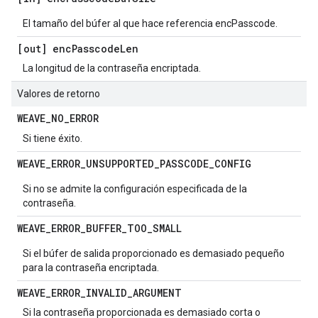
El tamaño del búfer al que hace referencia encPasscode.
[out] enc
Passcode
Len
La longitud de la contraseña encriptada.
Valores de retorno
WEAVE
_
NO
_
ERROR
Si tiene éxito.
WEAVE
_
ERROR
_
UNSUPPORTED
_
PASSCODE
_
CONFIG
Si no se admite la configuración especificada de la
contraseña.
WEAVE
_
ERROR
_
BUFFER
_
TOO
_
SMALL
Si el búfer de salida proporcionado es demasiado pequeño
para la contraseña encriptada.
WEAVE
_
ERROR
_
INVALID
_
ARGUMENT
Si la contraseña proporcionada es demasiado corta o