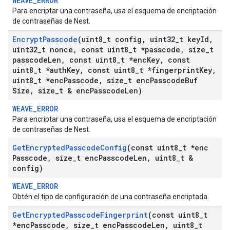
WEAVE_ERROR
Para encriptar una contraseña, usa el esquema de encriptación
de contraseñas de Nest.
Encrypt
Passcode
(uint8
_
t config
,
uint32
_
t key
Id
,
uint32
_
t nonce
,
const uint8
_
t *passcode
,
size
_
t
passcode
Len
,
const uint8
_
t *enc
Key
,
const
uint8
_
t *auth
Key
,
const uint8
_
t *fingerprint
Key
,
uint8
_
t *enc
Passcode
,
size
_
t enc
Passcode
Buf
Size
,
size
_
t & enc
Passcode
Len)
WEAVE_ERROR
Para encriptar una contraseña, usa el esquema de encriptación
de contraseñas de Nest.
Get
Encrypted
Passcode
Config
(const uint8
_
t *enc
Passcode
,
size
_
t enc
Passcode
Len
,
uint8
_
t &
config)
WEAVE_ERROR
Obtén el tipo de configuración de una contraseña encriptada.
Get
Encrypted
Passcode
Fingerprint
(const uint8
_
t
*enc
Passcode
,
size
_
t enc
Passcode
Len
,
uint8
_
t