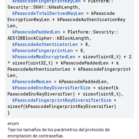
k
Passcode
Fingerprint
Key
Len
= Platform
::
Security
::
SHA1
::
k
Hash
Length
,
k
Passcode
Total
Derived
Key
Len
= k
Passcode
Encryption
Key
Len + k
Passcode
Authentication
Key
Len
,
k
Passcode
Padded
Len
= Platform
::
Security
::
AES128Block
Cipher
::
k
Block
Length
,
k
Passcode
Authenticator
Len
= 8
,
k
Passcode
Fingerprint
Len
= 8
,
k
Passcode
Max
Encrypted
Len
=
sizeof(
uint8
_
t) + 2
*
sizeof(
uint32
_
t) + k
Passcode
Padded
Len + k
Passcode
Authenticator
Len + k
Passcode
Fingerprint
Len
,
k
Passcode
Max
Len
= k
Passcode
Padded
Len
,
k
Passcode
Enc
Key
Diversifier
Size
=
sizeof(
k
Passcode
Enc
Key
Diversifier) +
sizeof(
uint8
_
t)
,
k
Passcode
Fingerprint
Key
Diversifier
Size
=
sizeof(
k
Passcode
Fingerprint
Key
Diversifier)
}
enum
Teje los tamaños de los parámetros del protocolo de
encriptación de contraseñas.