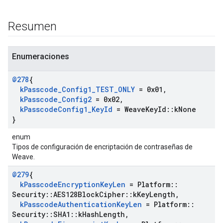
Resumen
Enumeraciones
@278
{
k
Passcode
_
Config1
_
TEST
_
ONLY
= 0x01
,
k
Passcode
_
Config2
= 0x02
,
k
Passcode
Config1
_
Key
Id
= Weave
Key
Id
::
k
None
}
enum
Tipos de configuración de encriptación de contraseñas de
Weave.
@279
{
k
Passcode
Encryption
Key
Len
= Platform
::
Security
::
AES128Block
Cipher
::
k
Key
Length
,
k
Passcode
Authentication
Key
Len
= Platform
::
Security
::
SHA1
::
k
Hash
Length
,