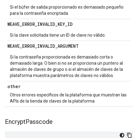
Si el búfer de salida proporcionado es demasiado pequeño
para la contraseña encriptada.
WEAVE
_
ERROR
_
INVALID
_
KEY
_
ID
Si la clave solicitada tiene un ID de clave no válido.
WEAVE
_
ERROR
_
INVALID
_
ARGUMENT
Si la contraseña proporcionada es demasiado corta o
demasiado larga. O bien si no se proporciona un puntero al
almacén de claves de grupo o si el almacén de claves de la
plataforma muestra parámetros de claves no válidos.
other
Otros errores específicos de la plataforma que muestran las
APIs de la tienda de claves de la plataforma
Encrypt
Passcode