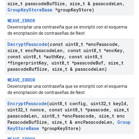
size
_
t passcode
Buf
Size
,
size
_
t & passcode
Len
,
Group
Key
Store
Base
*group
Key
Store)
WEAVE_ERROR
Desencriptar una contraseña que se encriptó con el esquema
de encriptación de contraseñas de Nest
Decrypt
Passcode
(const uint8
_
t *enc
Passcode
,
size
_
t enc
Passcode
Len
,
const uint8
_
t *enc
Key
,
const uint8
_
t *auth
Key
,
const uint8
_
t
*fingerprint
Key
,
uint8
_
t *passcode
Buf
,
size
_
t
passcode
Buf
Size
,
size
_
t & passcode
Len)
WEAVE_ERROR
Desencriptar una contraseña que se encriptó con el esquema
de encriptación de contraseñas de Nest
Encrypt
Passcode
(uint8
_
t config
,
uint32
_
t key
Id
,
uint32
_
t nonce
,
const uint8
_
t *passcode
,
size
_
t
passcode
Len
,
uint8
_
t *enc
Passcode
,
size
_
t enc
Passcode
Buf
Size
,
size
_
t & enc
Passcode
Len
,
Group
Key
Store
Base
*group
Key
Store)