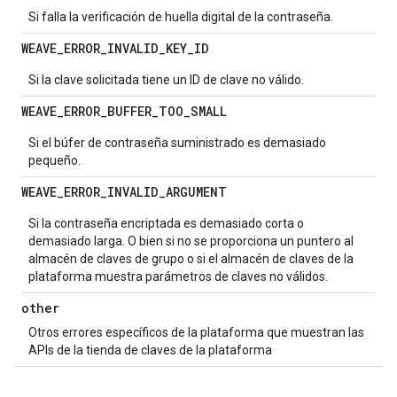
Si falla la verificación de huella digital de la contraseña.
WEAVE
_
ERROR
_
INVALID
_
KEY
_
ID
Si la clave solicitada tiene un ID de clave no válido.
WEAVE
_
ERROR
_
BUFFER
_
TOO
_
SMALL
Si el búfer de contraseña suministrado es demasiado
pequeño.
WEAVE
_
ERROR
_
INVALID
_
ARGUMENT
Si la contraseña encriptada es demasiado corta o
demasiado larga. O bien si no se proporciona un puntero al
almacén de claves de grupo o si el almacén de claves de la
plataforma muestra parámetros de claves no válidos.
other
Otros errores específicos de la plataforma que muestran las
APIs de la tienda de claves de la plataforma