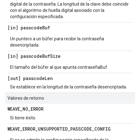
digital de la contraseña. La longitud de la clave debe coincidir
con el algoritmo de huella digital asociado con la
configuración especificada.
[in] passcode
Buf
Un puntero a un búfer para recibir la contraseña
desencriptada.
[in] passcode
Buf
Size
El tamaño del búfer al que apunta contraseñaBuf.
[out] passcode
Len
Se establece en la longitud de la contraseña desencriptada.
Valores de retorno
WEAVE
_
NO
_
ERROR
Si tiene éxito.
WEAVE
_
ERROR
_
UNSUPPORTED
_
PASSCODE
_
CONFIG