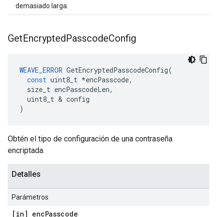
demasiado larga.
Get
Encrypted
Passcode
Config
WEAVE_ERROR
GetEncryptedPasscodeConfig
(
const
uint8_t
*
encPasscode
,
size_t
encPasscodeLen
,
uint8_t
&
config
)
Obtén el tipo de configuración de una contraseña
encriptada.
Detalles
Parámetros
[in] enc
Passcode