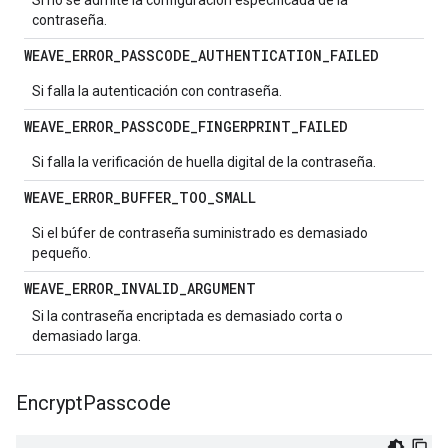
Si no se admite la configuración especificada de la
contraseña.
WEAVE
_
ERROR
_
PASSCODE
_
AUTHENTICATION
_
FAILED
Si falla la autenticación con contraseña.
WEAVE
_
ERROR
_
PASSCODE
_
FINGERPRINT
_
FAILED
Si falla la verificación de huella digital de la contraseña.
WEAVE
_
ERROR
_
BUFFER
_
TOO
_
SMALL
Si el búfer de contraseña suministrado es demasiado
pequeño.
WEAVE
_
ERROR
_
INVALID
_
ARGUMENT
Si la contraseña encriptada es demasiado corta o
demasiado larga.
Encrypt
Passcode