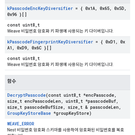
k
Passcode
Enc
Key
Diversifier
= { 0x1A
,
0x65
,
0x5D
,
0x96 }[]
const uint8_t
Weave 비밀번호 암호화 키 파생에 사용되는 키 다이버입니다.
k
Passcode
Fingerprint
Key
Diversifier
= { 0x
D1
,
0x
A1
,
0x
D9
,
0x6C }[]
const uint8_t
Weave 비밀번호 암호화 키 파생에 사용되는 키 다이버입니다.
함수
Decrypt
Passcode
(const uint8
_
t *enc
Passcode
,
size
_
t enc
Passcode
Len
,
uint8
_
t *passcode
Buf
,
size
_
t passcode
Buf
Size
,
size
_
t & passcode
Len
,
Group
Key
Store
Base
*group
Key
Store)
WEAVE_ERROR
Nest 비밀번호 암호화 스키마를 사용하여 암호화된 비밀번호를 복호