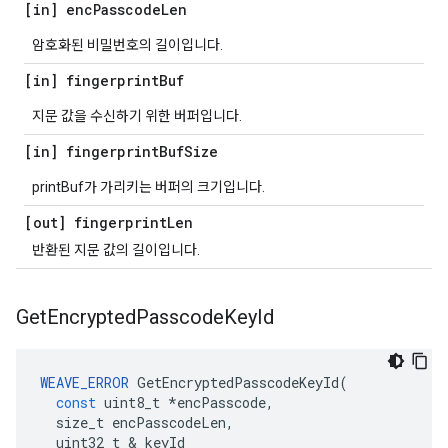
[in] enc
Passcode
Len
암호화된 비밀번호의 길이입니다.
[in] fingerprint
Buf
지문 값을 수신하기 위한 버퍼입니다.
[in] fingerprint
Buf
Size
printBuf가 가리키는 버퍼의 크기입니다.
[out] fingerprint
Len
반환된 지문 값의 길이입니다.
Get
Encrypted
Passcode
Key
Id
WEAVE_ERROR
GetEncryptedPasscodeKeyId
(
const
uint8_t
*
encPasscode
,
size_t
encPasscodeLen
,
uint32_t
&
keyId