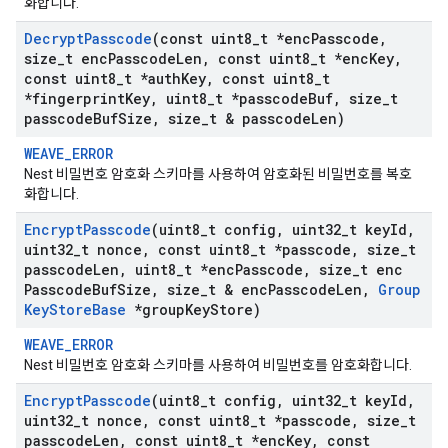
화합니다.
Decrypt
Passcode
(const uint8
_
t *enc
Passcode
,
size
_
t enc
Passcode
Len
,
const uint8
_
t *enc
Key
,
const uint8
_
t *auth
Key
,
const uint8
_
t
*fingerprint
Key
,
uint8
_
t *passcode
Buf
,
size
_
t
passcode
Buf
Size
,
size
_
t & passcode
Len)
WEAVE_ERROR
Nest 비밀번호 암호화 스키마를 사용하여 암호화된 비밀번호를 복호
화합니다.
Encrypt
Passcode
(uint8
_
t config
,
uint32
_
t key
Id
,
uint32
_
t nonce
,
const uint8
_
t *passcode
,
size
_
t
passcode
Len
,
uint8
_
t *enc
Passcode
,
size
_
t enc
Passcode
Buf
Size
,
size
_
t & enc
Passcode
Len
,
Group
Key
Store
Base
*group
Key
Store)
WEAVE_ERROR
Nest 비밀번호 암호화 스키마를 사용하여 비밀번호를 암호화합니다.
Encrypt
Passcode
(uint8
_
t config
,
uint32
_
t key
Id
,
uint32
_
t nonce
,
const uint8
_
t *passcode
,
size
_
t
passcode
Len
,
const uint8
_
t *enc
Key
,
const