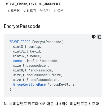
WEAVE
_
ERROR
_
INVALID
_
ARGUMENT
암호화된 비밀번호가 너무 짧거나 긴 경우
Encrypt
Passcode
WEAVE_ERROR
EncryptPasscode
(
uint8_t
config
,
uint32_t
keyId
,
uint32_t
nonce
,
const
uint8_t
*
passcode
,
size_t
passcodeLen
,
uint8_t
*
encPasscode
,
size_t
encPasscodeBufSize
,
size_t
&
encPasscodeLen
,
GroupKeyStoreBase
*
groupKeyStore
)
Nest 비밀번호 암호화 스키마를 사용하여 비밀번호를 암호화