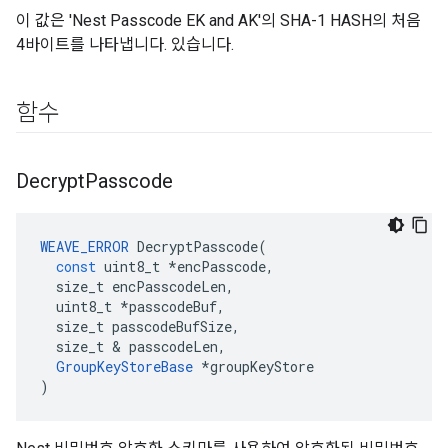
이 값은 'Nest Passcode EK and AK'의 SHA-1 HASH의 처음
4바이트를 나타냅니다. 있습니다.
함수
Decrypt
Passcode
WEAVE_ERROR
DecryptPasscode
(
const
uint8_t
*
encPasscode
,
size_t
encPasscodeLen
,
uint8_t
*
passcodeBuf
,
size_t
passcodeBufSize
,
size_t
&
passcodeLen
,
GroupKeyStoreBase
*
groupKeyStore
)