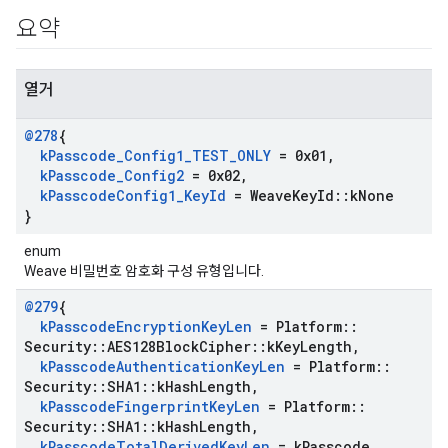
요약
열거
@278
{
k
Passcode
_
Config1
_
TEST
_
ONLY
= 0x01
,
k
Passcode
_
Config2
= 0x02
,
k
Passcode
Config1
_
Key
Id
= Weave
Key
Id
::
k
None
}
enum
Weave 비밀번호 암호화 구성 유형입니다.
@279
{
k
Passcode
Encryption
Key
Len
= Platform
::
Security
::
AES128Block
Cipher
::
k
Key
Length
,
k
Passcode
Authentication
Key
Len
= Platform
::
Security
::
SHA1
::
k
Hash
Length
,
k
Passcode
Fingerprint
Key
Len
= Platform
::
Security
::
SHA1
::
k
Hash
Length
,
k
Passcode
Total
Derived
Key
Len
= k
Passcode