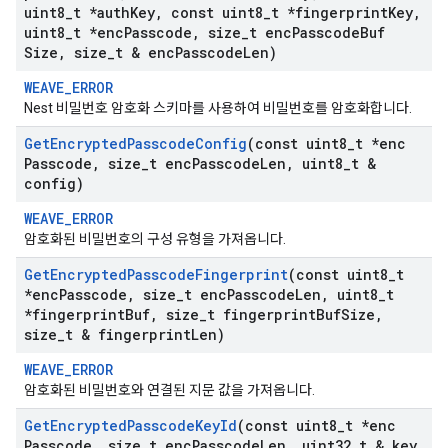
uint8
_
t *auth
Key
,
const uint8
_
t *fingerprint
Key
,
uint8
_
t *enc
Passcode
,
size
_
t enc
Passcode
Buf
Size
,
size
_
t & enc
Passcode
Len)
WEAVE_ERROR
Nest 비밀번호 암호화 스키마를 사용하여 비밀번호를 암호화합니다.
Get
Encrypted
Passcode
Config
(const uint8
_
t *enc
Passcode
,
size
_
t enc
Passcode
Len
,
uint8
_
t &
config)
WEAVE_ERROR
암호화된 비밀번호의 구성 유형을 가져옵니다.
Get
Encrypted
Passcode
Fingerprint
(const uint8
_
t
*enc
Passcode
,
size
_
t enc
Passcode
Len
,
uint8
_
t
*fingerprint
Buf
,
size
_
t fingerprint
Buf
Size
,
size
_
t & fingerprint
Len)
WEAVE_ERROR
암호화된 비밀번호와 연결된 지문 값을 가져옵니다.
Get
Encrypted
Passcode
Key
Id
(const uint8
_
t *enc
Passcode
,
size
_
t enc
Passcode
Len
,
uint32
_
t & key