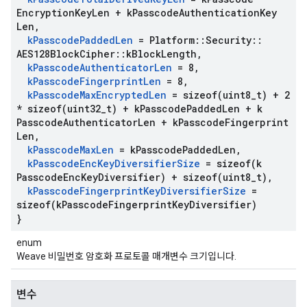
Encryption
Key
Len + k
Passcode
Authentication
Key
Len
,
k
Passcode
Padded
Len
= Platform
::
Security
::
AES128Block
Cipher
::
k
Block
Length
,
k
Passcode
Authenticator
Len
= 8
,
k
Passcode
Fingerprint
Len
= 8
,
k
Passcode
Max
Encrypted
Len
=
sizeof(
uint8
_
t) + 2
*
sizeof(
uint32
_
t) + k
Passcode
Padded
Len + k
Passcode
Authenticator
Len + k
Passcode
Fingerprint
Len
,
k
Passcode
Max
Len
= k
Passcode
Padded
Len
,
k
Passcode
Enc
Key
Diversifier
Size
=
sizeof(
k
Passcode
Enc
Key
Diversifier) +
sizeof(
uint8
_
t)
,
k
Passcode
Fingerprint
Key
Diversifier
Size
=
sizeof(
k
Passcode
Fingerprint
Key
Diversifier)
}
enum
Weave 비밀번호 암호화 프로토콜 매개변수 크기입니다.
변수