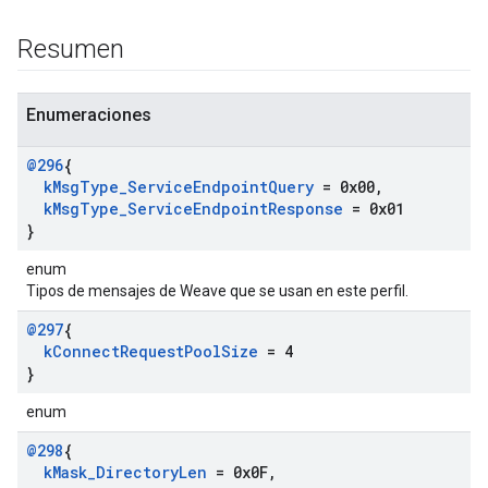
Resumen
Enumeraciones
@296
{
k
Msg
Type
_
Service
Endpoint
Query
= 0x00
,
k
Msg
Type
_
Service
Endpoint
Response
= 0x01
}
enum
Tipos de mensajes de Weave que se usan en este perfil.
@297
{
k
Connect
Request
Pool
Size
= 4
}
enum
@298
{
k
Mask
_
Directory
Len
= 0x0F
,