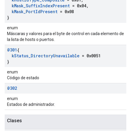
k
Mask
_
Suffix
Index
Present
= 0x04
,
k
Mask
_
Port
Id
Present
= 0x08
}
enum
Máscaras y valores para el byte de control en cada elemento de
la lista de hosts o puertos.
@301
{
k
Status
_
Directory
Unavailable
= 0x0051
}
enum
Código de estado
@302
enum
Estados de administrador.
Clases