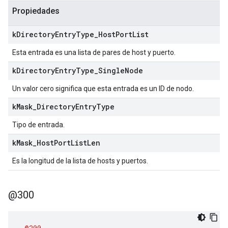
Propiedades
k
Directory
Entry
Type
_
Host
Port
List
Esta entrada es una lista de pares de host y puerto.
k
Directory
Entry
Type
_
Single
Node
Un valor cero significa que esta entrada es un ID de nodo.
k
Mask
_
Directory
Entry
Type
Tipo de entrada.
k
Mask
_
Host
Port
List
Len
Es la longitud de la lista de hosts y puertos.
@300