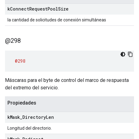
k
Connect
Request
Pool
Size
la cantidad de solicitudes de conexión simultáneas
@298
@298
Máscaras para el byte de control del marco de respuesta
del extremo del servicio.
Propiedades
k
Mask
_
Directory
Len
Longitud del directorio.