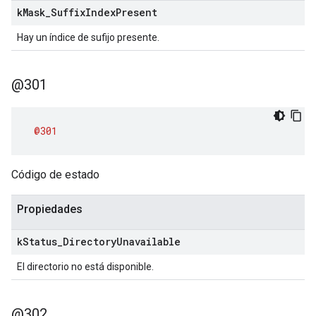
k
Mask
_
Suffix
Index
Present
Hay un índice de sufijo presente.
@301
@301
Código de estado
Propiedades
k
Status
_
Directory
Unavailable
El directorio no está disponible.
@302