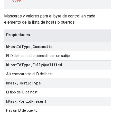
@300
Máscaras y valores para el byte de control en cada
elemento de la lista de hosts o puertos.
Propiedades
k
Host
Id
Type
_
Composite
El ID de host debe coincidir con un sufijo.
k
Host
Id
Type
_
Fully
Qualified
Allí encontrarás el ID del host.
k
Mask
_
Host
Id
Type
El tipo de ID de host.
k
Mask
_
Port
Id
Present
Hay un ID de puerto.