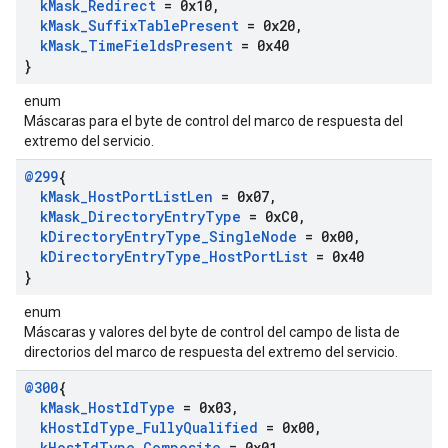
k
Mask
_
Redirect
= 0x10
,
k
Mask
_
Suffix
Table
Present
= 0x20
,
k
Mask
_
Time
Fields
Present
= 0x40
}
enum
Máscaras para el byte de control del marco de respuesta del
extremo del servicio.
@299
{
k
Mask
_
Host
Port
List
Len
= 0x07
,
k
Mask
_
Directory
Entry
Type
= 0x
C0
,
k
Directory
Entry
Type
_
Single
Node
= 0x00
,
k
Directory
Entry
Type
_
Host
Port
List
= 0x40
}
enum
Máscaras y valores del byte de control del campo de lista de
directorios del marco de respuesta del extremo del servicio.
@300
{
k
Mask
_
Host
Id
Type
= 0x03
,
k
Host
Id
Type
_
Fully
Qualified
= 0x00
,
k
Host
Id
Type
_
Composite
= 0x01
,