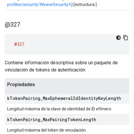
profiles/security/WeaveSecurity.h
) [estructura ].
@327
@327
Contiene información descriptiva sobre un paquete de
vinculación de tokens de autenticación.
Propiedades
k
Token
Pairing
_
Max
Ephemeral
Id
Identity
Key
Length
Longitud máxima de la clave de identidad de ID efímero
k
Token
Pairing
_
Max
Pairing
Token
Length
Longitud máxima del token de vinculación.