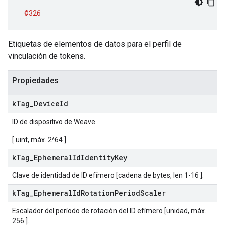
@326
Etiquetas de elementos de datos para el perfil de
vinculación de tokens.
Propiedades
k
Tag
_
Device
Id
ID de dispositivo de Weave.
[ uint, máx. 2^64 ]
k
Tag
_
Ephemeral
Id
Identity
Key
Clave de identidad de ID efímero [cadena de bytes, len 1-16 ].
k
Tag
_
Ephemeral
Id
Rotation
Period
Scaler
Escalador del período de rotación del ID efímero [unidad, máx.
256 ].