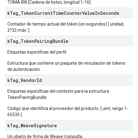
TOMA IRK [Cadena de bytes, longitud 1-16].
k
Tag
_
Token
Current
Time
Counter
Value
In
Seconds
Contador de tiempo actual del token (en segundos) [ unidad,
2^32 máx. ].
k
Tag
_
Token
Pairing
Bundle
Etiquetas específicas del perfil.
Estructura que contiene un paquete de vinculación de tokens
de autenticación.
k
Tag
_
Vendor
Id
Etiquetas específicas del contexto para la estructura
TokenPairingBundle.
Código que identifica al proveedor del producto. [ uint, rango 1-
65535 ]
k
Tag
_
Weave
Signature
Un objeto de firma de Weave (consulta