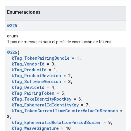
Enumeraciones
@325
enum
Tipos de mensajes para el perfil de vinculación de tokens.
@326
{
k
Tag
_
Token
Pairing
Bundle
= 1
,
k
Tag
_
Vendor
Id
= 0
,
k
Tag
_
Product
Id
= 1
,
k
Tag
_
Product
Revision
= 2
,
k
Tag
_
Software
Version
= 3
,
k
Tag
_
Device
Id
= 4
,
k
Tag
_
Pairing
Token
= 5
,
k
Tag
_
Take
Identity
Root
Key
= 6
,
k
Tag
_
Ephemeral
Id
Identity
Key
= 7
,
k
Tag
_
Token
Current
Time
Counter
Value
In
Seconds
=
8
,
k
Tag
_
Ephemeral
Id
Rotation
Period
Scaler
= 9
,
k
Tag
_
Weave
Signature
= 10