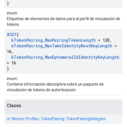
}
enum
Etiquetas de elementos de datos para el perfil de vinculación de
tokens.
@327
{
k
Token
Pairing
_
Max
Pairing
Token
Length
= 128
,
k
Token
Pairing
_
Max
Take
Identity
Root
Key
Length
=
16
,
k
Token
Pairing
_
Max
Ephemeral
Id
Identity
Key
Length
= 16
}
enum
Contiene información descriptiva sobre un paquete de
vinculación de tokens de autenticación.
Clases
nl::
Weave::
Profiles::
TokenPairing::
TokenPairingDelegate