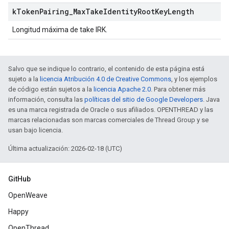
k
Token
Pairing
_
Max
Take
Identity
Root
Key
Length
Longitud máxima de take IRK.
Salvo que se indique lo contrario, el contenido de esta página está
sujeto a la
licencia Atribución 4.0 de Creative Commons
, y los ejemplos
de código están sujetos a la
licencia Apache 2.0
. Para obtener más
información, consulta las
políticas del sitio de Google Developers
. Java
es una marca registrada de Oracle o sus afiliados. OPENTHREAD y las
marcas relacionadas son marcas comerciales de Thread Group y se
usan bajo licencia.
Última actualización: 2026-02-18 (UTC)
GitHub
OpenWeave
Happy
OpenThread