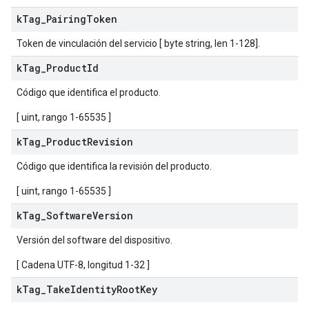
k
Tag
_
Pairing
Token
Token de vinculación del servicio [ byte string, len 1-128].
k
Tag
_
Product
Id
Código que identifica el producto.
[ uint, rango 1-65535 ]
k
Tag
_
Product
Revision
Código que identifica la revisión del producto.
[ uint, rango 1-65535 ]
k
Tag
_
Software
Version
Versión del software del dispositivo.
[ Cadena UTF-8, longitud 1-32 ]
k
Tag
_
Take
Identity
Root
Key