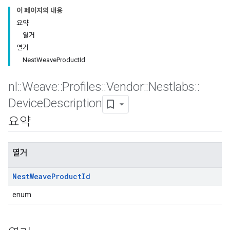
이 페이지의 내용
요약
열거
열거
NestWeaveProductId
nl
::
Weave
::
Profiles
::
Vendor
::
Nestlabs
::
Device
Description
요약
열거
Nest
Weave
Product
Id
enum